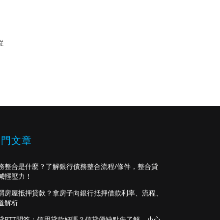
從
熱門文章
務整合是什麼？了解銀行債務整合流程/條件，整合貸
減輕壓力！
謂房屋抵押貸款？拿房子向銀行抵押借款利率、流程、
道解析
貸PTT問答：信用貸款好嗎？信貸優缺點先了解，小心