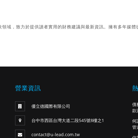
款領域，致力於提供讀者實用的財務建議與最新資訊。擁有多年媒體
。
營業資訊
債
優立德國際有限公司
款
台中市西區台灣大道二段545號8樓之1
何
管
contact@u-lead.com.tw
信