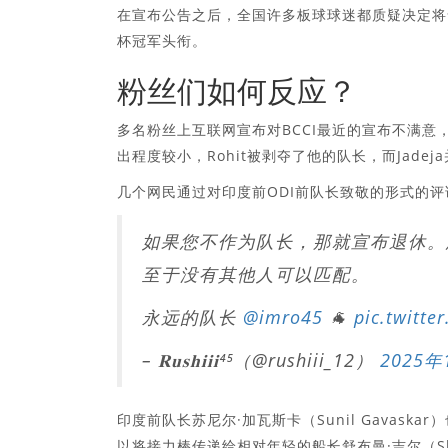
在宣布公告之后，全国许多板球球迷都质疑决定将舒
杯冠军头衔。
粉丝们如何反应？
多名粉丝上互联网宣布对BCCI最近的宣布不满意，这些声明
出程度较小，Rohit被剥夺了他的队长，而Jade
几个网民通过对印度前ODI前队长致敬的形式的
如果您不作为队长，那就宣布退休。
至于没有其他人可以匹配。
永远的队长
@imro45
🐐
pic.twitte
– 𝐑𝐮𝐬𝐡𝐢𝐢𝐢⁴⁵（@rushiii_12）
2025年
印度前队长苏尼尔·加瓦斯卡（Sunil Gavas
以将接力棒传递给相对年轻的船长舒布曼·吉尔（Shub