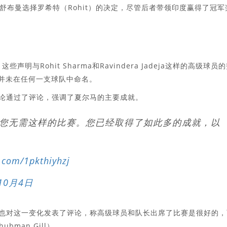
布曼选择罗希特（Rohit）的决定，尽管后者带领印度赢得了冠军
与Rohit Sharma和Ravindera Jadeja这样的高级球员
ja并未在任何一支球队中命名。
评论通过了评论，强调了夏尔马的主要成就。
您无需这样的比赛。您已经取得了如此多的成就，以
r.com/1pkthiyhzj
10月4日
kar）也对这一变化发表了评论，称高级球员和队长出席了比赛是很好的
man Gill）。