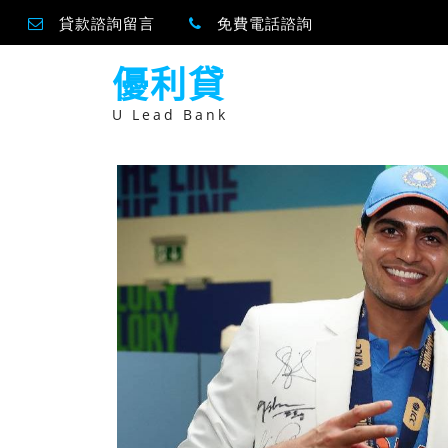
貸款諮詢留言
免費電話諮詢
跳
優利貸
至
主
要
U Lead Bank
內
容