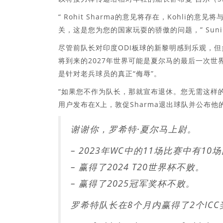
“ Rohit Sharma的意见将存在，Kohli的
关，这是您为您的国家玩耍的骄傲的问题，” Sunil 
尽管前队长对印度ODI板球的新黎明感到乐观，但
将到来的2027年世界可能是夏尔马的最后一次
是针对老兵球员的真正“侮辱”。
“如果您不作为队长，那就宣布退休。您无需这样
用户发布在X上，敦促Sharma退出球队并公布他
谢谢你，罗希特·夏尔马上尉。
– 2023年WC中的11场比赛中有10
– 赢得了2024 T20世界杯不败。
– 赢得了2025冠军奖杯不败。
罗希特队长在8个月内赢得了2个ICC