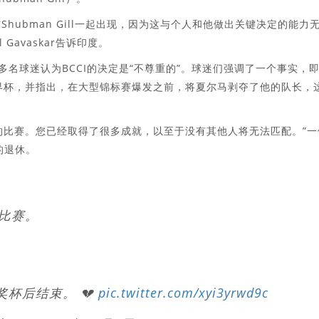
意见将与Shubman Gill一起出现，因为这与个人和他做出关键决定的能力
Gavaskar告诉印度。
多名球迷认为BCCI的决定是“不尊重的”。球迷们强调了一个事实，
世界杯，并指出，在大型锦标赛爆发之前，将夏尔马剥夺了他的队长，
的比赛。您已经取得了很多成就，以至于没有其他人将无法匹配。”一
的退休。
场比赛。
奖杯后结束。 💔
pic.twitter.com/xyi3yrwd9c