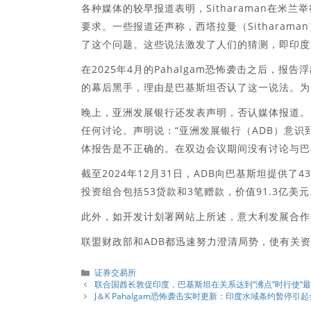
各种媒体的较早报道表明，Sitharaman在米兰举
要求。一些报道还声称，西塔拉曼（Sitharaman）
了这个问题。这些说法激发了人们的猜测，即印度
在2025年4月的Pahalgam恐怖袭击之后，
的幕后黑手，理由是巴基斯坦否认了这一说法。为
晚上，亚洲发展银行还发表声明，否认媒体报道。
任何讨论。声明说：“亚洲发展银行（ADB）意
体报告是不正确的。在双边会议期间没有讨论与巴
截至2024年12月31日，ADB向巴基斯坦提供
投资组合包括53贷款和3笔赠款，价值91.3亿美元
此外，如开发计划署网站上所述，意大利发展合作是
联盟财政部和ADB都迅速努力澄清局势，使有关
分
证券交易所
類
联合国酋长敦促印度，巴基斯坦在关系达到“沸点”时行使“最
J＆K Pahalgam恐怖袭击实时更新：印度水域条约暂停