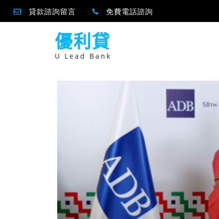
貸款諮詢留言
免費電話諮詢
跳
優利貸
至
主
要
U Lead Bank
內
容