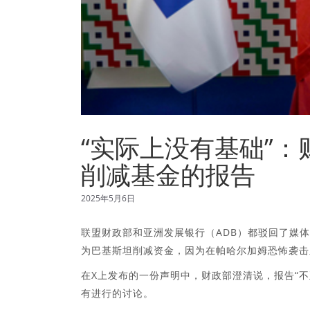
“实际上没有基础”：
削减基金的报告
2025年5月6日
联盟财政部和亚洲发展银行（ADB）都驳回了媒体报道
为巴基斯坦削减资金，因为在帕哈尔加姆恐怖袭击
在X上发布的一份声明中，财政部澄清说，报告“不
有进行的讨论。