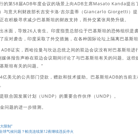
行的第58届ADB年度会议的场景上向ADB主席Masato Kanda提出
与意大利财政部长吉安卡洛·吉尔盖蒂（Giancarlo Giorgetti）
正在积极寻求减少巴基斯坦的财政支持，而外交紧张局势升级。
报告浮出水面，导致26人丧生。印度指责总部位于巴基斯坦的恐怖组织是
了应对袭击，印度采取了外交措施，在各种国际论坛上隔离巴基斯
 ADB证实，西哈拉曼与坎达总统之间的双边会议没有对巴基斯坦进
识到媒体报告声称在双边会议期间讨论了与巴基斯坦有关的问题。这些
基斯坦有关的问题。”
了434亿美元的公共部门贷款，赠款和技术援助。巴基斯坦ADB的当前主
。
联合国发展计划（UNDP）的重要合作伙伴（UNDP）。
资金问题的进一步猜测。
大限制”
引起全球气候问题？帕克连续第12夜继续违反停火