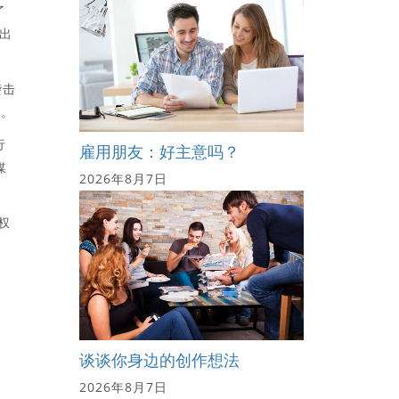
了
提出
袭击
坦。
行
雇用朋友：好主意吗？
媒
2026年8月7日
权
谈谈你身边的创作想法
2026年8月7日