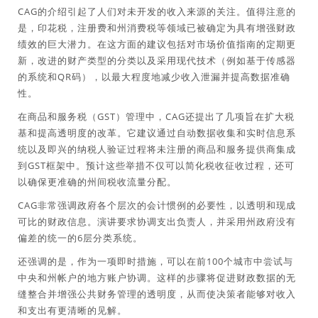
CAG的介绍引起了人们对未开发的收入来源的关注。值得注意的
是，印花税，注册费和州消费税等领域已被确定为具有增强财政
绩效的巨大潜力。在这方面的建议包括对市场价值指南的定期更
新，改进的财产类型的分类以及采用现代技术（例如基于传感器
的系统和QR码），以最大程度地减少收入泄漏并提高数据准确
性。
在商品和服务税（GST）管理中，CAG还提出了几项旨在扩大税
基和提高透明度的改革。它建议通过自动数据收集和实时信息系
统以及即兴的纳税人验证过程将未注册的商品和服务提供商集成
到GST框架中。预计这些举措不仅可以简化税收征收过程，还可
以确保更准确的州间税收流量分配。
CAG非常强调政府各个层次的会计惯例的必要性，以透明和现成
可比的财政信息。演讲要求协调支出负责人，并采用州政府没有
偏差的统一的6层分类系统。
还强调的是，作为一项即时措施，可以在前100个城市中尝试与
中央和州帐户的地方账户协调。这样的步骤将促进财政数据的无
缝整合并增强公共财务管理的透明度，从而使决策者能够对收入
和支出有更清晰的见解。