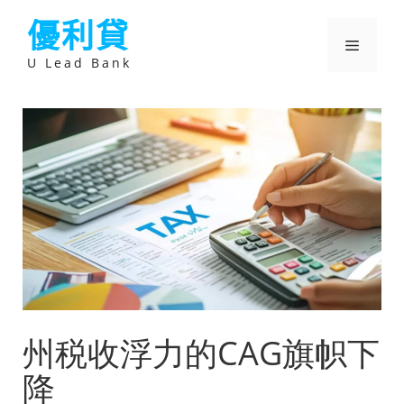
跳
優利貸
至
主
選
要
U Lead Bank
內
容
單
州税收浮力的CAG旗帜下
降