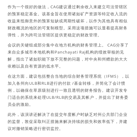
作为一个很好的做法，CAG建议通过剩余收入来建立司法管辖区
的预算稳定基金。该基金旨在使用诸如矿产资源等特定收入流的
收益来抵御意外的预算短缺或周期性破坏，以作为其他具有相似
财政概况的地区的可复制模型。采用这项措施可以显着提高财务
弹性，并为跨司法管辖区提供更稳定的财政管理。
会议的关键组成部分集中在地方机构的财务管理上。 CAG分享了
来自众多城市本地机构和Panchayati Raj机构的绩效审核的见
解，指出了诸如职能下放不完整的问题，对中央和州赠款的大大
依赖以及自有资源的低水平。
在这方面，建议包括整合当地的综合财务管理系统（IFMS），以
加入各州向ULB和RLB进行的付款 /基金转移，并简化了会计惯
例，以确保在草原级别进行一致且透明的财务报告。建议开发专
门适合的系统来处理ULB/RLB的交易及其帐户，并提出了财务委
员会的激励。
此外，该演讲还解决了在提交年度帐户时缺乏对州公共部门企业
的监督，敦促采取纠正措施来解决持续的损失和效率低下，并建
议对撤销策略进行密切监控。