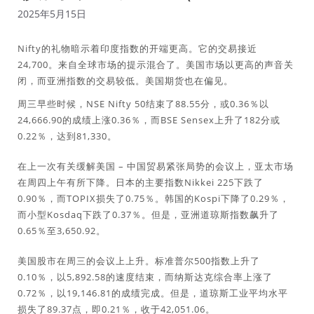
2025年5月15日
Nifty的礼物暗示着印度指数的开端更高。它的交易接近
24,700。来自全球市场的提示混合了。美国市场以更高的声音关
闭，而亚洲指数的交易较低。美国期货也在偏见。
周三早些时候，NSE Nifty 50结束了88.55分，或0.36％以
24,666.90的成绩上涨0.36％，而BSE Sensex上升了182分或
0.22％，达到81,330。
在上一次有关缓解美国 – 中国贸易紧张局势的会议上，亚太市场
在周四上午有所下降。日本的主要指数Nikkei 225下跌了
0.90％，而TOPIX损失了0.75％。韩国的Kospi下降了0.29％，
而小型Kosdaq下跌了0.37％。但是，亚洲道琼斯指数飙升了
0.65％至3,650.92。
美国股市在周三的会议上上升。标准普尔500指数上升了
0.10％，以5,892.58的速度结束，而纳斯达克综合率上涨了
0.72％，以19,146.81的成绩完成。但是，道琼斯工业平均水平
损失了89.37点，即0.21％，收于42,051.06。