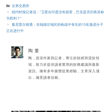
分
证券交易所
類
纽约时报记者说：“卫星在印度没有损害，巴克是否仍将其称
为胜利？”
曼尼普尔相遇：在钱德尔地区的枪战中丧生的10名激进分子
正在进行中
陶 董
陶，資深作家與記者，專注於財經與貸款領
域，致力於提供讀者實用的財務建議與最新
資訊。擁有多年媒體從業經驗，文章深入淺
出，備受讀者信賴。