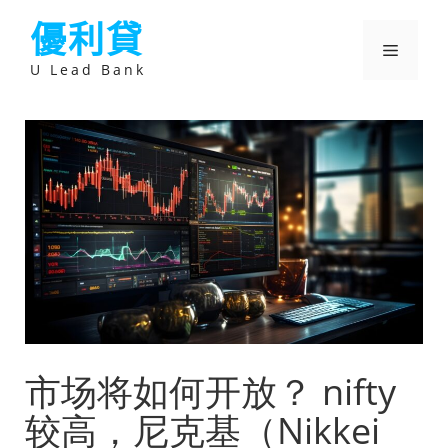
跳
優利貸
至
主
選
要
U Lead Bank
內
容
單
市场将如何开放？ nifty
较高，尼克基（Nikkei