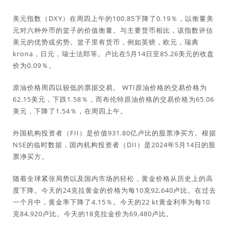
美元指数（DXY）在周四上午的100.85下降了0.19％，以衡量美
元对六种外币的篮子的价值衡量。与主要货币相比，该指数评估
美元的优势或劣势。篮子里有货币，例如英镑，欧元，瑞典
krona，日元，瑞士法郎等。卢比在5月14日至85.26美元的收盘
价为0.09％。
原油价格周四以较低的票据交易。 WTI原油价格的交易价格为
62.15美元，下跌1.58％，而布伦特原油价格的交易价格为65.06
美元，下降了1.54％，在周四上午。
外国机构投资者（FII）是价值931.80亿卢比的股票净买方。根据
NSE的临时数据，国内机构投资者（DII）是2024年5月14日的股
票净买方。
随着全球紧张局势以及国内市场的轻松，黄金价格从历史上的高
度下降。今天的24克拉黄金的价格为每10克92,640卢比。在过去
一个月中，黄金率下降了4.15％。今天的22 kt黄金利率为每10
克84,920卢比。今天的18克拉金价为69,480卢比。