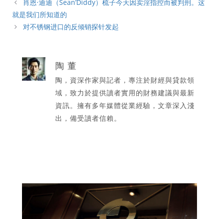
肖恩·迪迪（Sean’Diddy）梳子今天因卖淫指控而被判刑。这
就是我们所知道的
对不锈钢进口的反倾销探针发起
陶 董
陶，資深作家與記者，專注於財經與貸款領
域，致力於提供讀者實用的財務建議與最新
資訊。擁有多年媒體從業經驗，文章深入淺
出，備受讀者信賴。