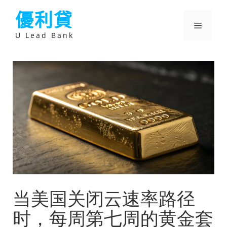
跳
優利貸
至
主
選
要
U Lead Bank
內
容
單
当美国关闭云速率路径
时，每周第七周的黄金套