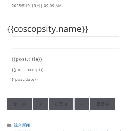
2025年10月3日| 09:09 AM
{{coscopsity.name}}
{{post.title}}
{{post.excerpt}}
{{post.date}}
第一的
<
{{ 页 }}
>
最后的
分
综合新闻
類