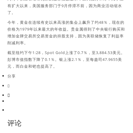
有扩大以来，美国服务部门于9月停滞不前，因为商业活动缩水
了。
今年，黄金在连续有史以来高涨的集会上飙升了约48％，现在的
价格为1979年以来最大的年收益。贵金属得到了中央银行购买和
增加金牌交易所交易资金的持股支持，因为美联储恢复了利益率
削减利率。
截至纽约下午1:28，Spot Gold上涨了0.7％，至3,884.53美元。
彭博市值指数下降了0.1％。银上涨2.1％，至每盎司47.9655美
元，而白金和钯也提高了。
分享
评论