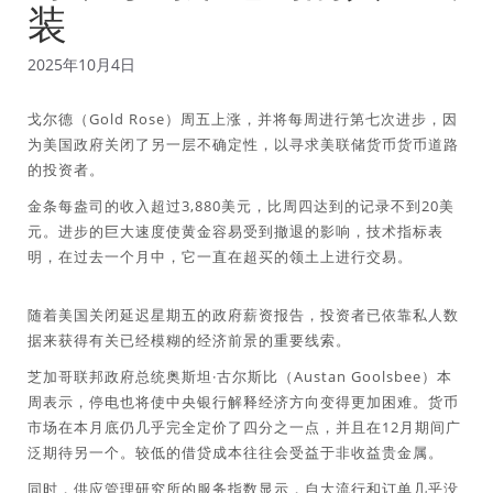
装
2025年10月4日
戈尔德（Gold Rose）周五上涨，并将每周进行第七次进步，因
为美国政府关闭了另一层不确定性，以寻求美联储货币货币道路
的投资者。
金条每盎司的收入超过3,880美元，比周四达到的记录不到20美
元。进步的巨大速度使黄金容易受到撤退的影响，技术指标表
明，在过去一个月中，它一直在超买的领土上进行交易。
随着美国关闭延迟星期五的政府薪资报告，投资者已依靠私人数
据来获得有关已经模糊的经济前景的重要线索。
芝加哥联邦政府总统奥斯坦·古尔斯比（Austan Goolsbee）本
周表示，停电也将使中央银行解释经济方向变得更加困难。货币
市场在本月底仍几乎完全定价了四分之一点，并且在12月期间广
泛期待另一个。较低的借贷成本往往会受益于非收益贵金属。
同时，供应管理研究所的服务指数显示，自大流行和订单几乎没