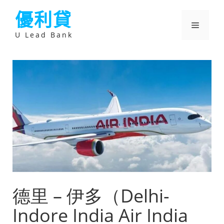
跳
優利貸
至
主
選
要
U Lead Bank
內
容
單
德里 – 伊多（Delhi-
Indore India Air India