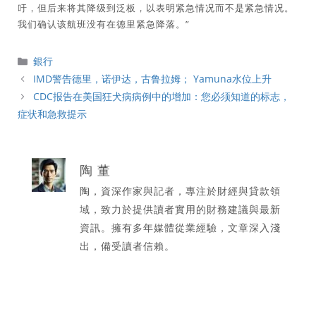
吁，但后来将其降级到泛板，以表明紧急情况而不是紧急情况。
我们确认该航班没有在德里紧急降落。”
分
銀行
類
IMD警告德里，诺伊达，古鲁拉姆； Yamuna水位上升
CDC报告在美国狂犬病病例中的增加：您必须知道的标志，
症状和急救提示
陶 董
陶，資深作家與記者，專注於財經與貸款領
域，致力於提供讀者實用的財務建議與最新
資訊。擁有多年媒體從業經驗，文章深入淺
出，備受讀者信賴。