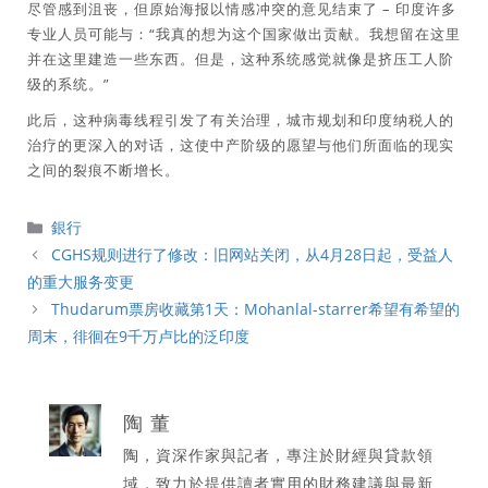
尽管感到沮丧，但原始海报以情感冲突的意见结束了 – 印度许多
专业人员可能与：“我真的想为这个国家做出贡献。我想留在这里
并在这里建造一些东西。但是，这种系统感觉就像是挤压工人阶
级的系统。”
此后，这种病毒线程引发了有关治理，城市规划和印度纳税人的
治疗的更深入的对话，这使中产阶级的愿望与他们所面临的现实
之间的裂痕不断增长。
分
銀行
類
CGHS规则进行了修改：旧网站关闭，从4月28日起，受益人
的重大服务变更
Thudarum票房收藏第1天：Mohanlal-starrer希望有希望的
周末，徘徊在9千万卢比的泛印度
陶 董
陶，資深作家與記者，專注於財經與貸款領
域，致力於提供讀者實用的財務建議與最新