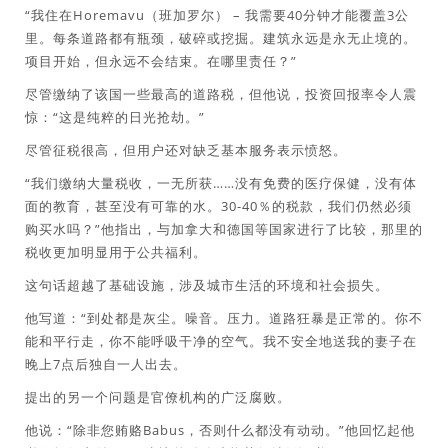
“我住在Horemavu（班加罗尔） – 我需要40分钟才能覆盖3公
里。每条道路都有瓶颈，破碎或挖掘。建筑永远是永无止境的。
项目开始，但永远不会结束。在哪里责任？”
尽管缴纳了该国一些最高的道路税，但他说，投资回报率令人震
惊：“这是纯粹的日光抢劫。”
尽管征税很高，但用户还对缺乏基本服务表示愤怒。
“我们缴纳大量税收，一无所获……没有免费的医疗保健，没有体
面的教育，甚至没有可靠的水。30-40％的税款，我们仍然必须
购买水吗？”他指出，与加拿大和德国等国家进行了比较，那里的
税收更加明显用于公共福利。
这句话超越了基础设施，涉及城市生活的环境和社会损失。
他写道：“到处都是灰尘。噪音。压力。道路狂暴是正常的。你不
能和平行走，你不能呼吸干净的空气。我不安全地送我的妻子在
晚上7点后独自一人出去。
提出的另一个问题是官僚机构的广泛腐败。
他说：“除非您贿赂Babus，否则什么都没有动动。”他回忆起他