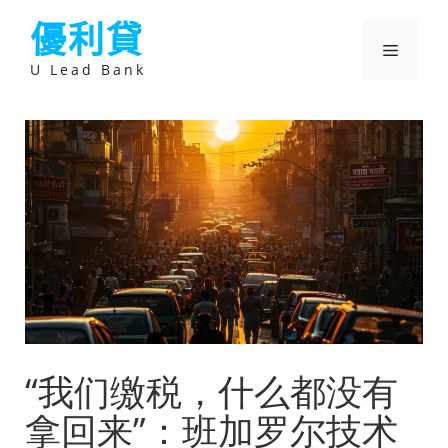
跳
優利貸
至
主
選
要
U Lead Bank
內
容
單
“我们缴税，什么都没有
拿回来”：班加罗尔技术