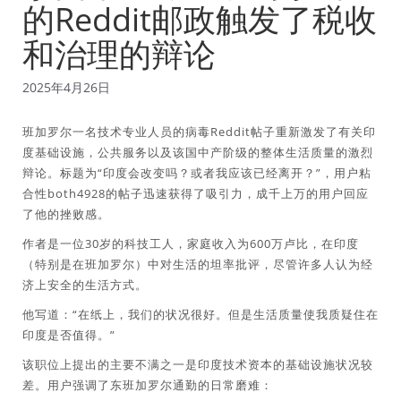
的Reddit邮政触发了税收
和治理的辩论
2025年4月26日
班加罗尔一名技术专业人员的病毒Reddit帖子重新激发了有关印
度基础设施，公共服务以及该国中产阶级的整体生活质量的激烈
辩论。标题为“印度会改变吗？或者我应该已经离开？”，用户粘
合性both4928的帖子迅速获得了吸引力，成千上万的用户回应
了他的挫败感。
作者是一位30岁的科技工人，家庭收入为600万卢比，在印度
（特别是在班加罗尔）中对生活的坦率批评，尽管许多人认为经
济上安全的生活方式。
他写道：“在纸上，我们的状况很好。但是生活质量使我质疑住在
印度是否值得。”
该职位上提出的主要不满之一是印度技术资本的基础设施状况较
差。用户强调了东班加罗尔通勤的日常磨难：