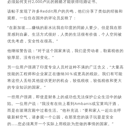
必须如何支付2,000卢比的贿赂才能获得结婚证书。
该帖子发现了许多Reddit用户的共鸣，他们分享了类似的经验和
观察。一位住在国外的评论员反映了：
“在新加坡……赚钱的薪水比我在印度的同龄人要少。但是我在那
里感到自豪。生活方式很好，人类的生活很有价值，个人空间被
优先考虑，安全性在很高。”
他继续警告说：“对于这个国家来说，我们是劳动者，勒索税收的
较厚层。没有任何变化。”
另一位用户强调了印度专业人员对这种不满的广泛含义，“大量高
技能的工程师和企业家正在缴纳30％或更高的税款。我们有可能
将这些人丢给其他提供更好的机会，较低税收，较低税收和更大
的专业知识的国家。”
一些用户强调，即使是财务上的成功也无法保护公众生活中的缺
陷。一位用户说：“我没有在街上看到Ambanis或宝莱坞汗酒，
而是在玻璃宫殿中过着生活。”他补充说：“要和家人一起出去呼
吸新鲜空气，请参观一个公园，在那里您的孩子玩耍是安全
的……您必须离开一个实际上用税款为您做的事情的国家。”