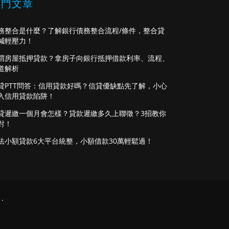
熱門文章
務整合是什麼？了解銀行債務整合流程/條件，整合貸
減輕壓力！
謂房屋抵押貸款？拿房子向銀行抵押借款利率、流程、
道解析
貸PTT問答：信用貸款好嗎？信貸優缺點先了解，小心
入信用貸款陷阱！
貸遲繳一個月會怎樣？貸款遲繳多久上聯徵？3招教你
對！
法小額貸款6大平台統整，小額借款30萬輕鬆過！
.