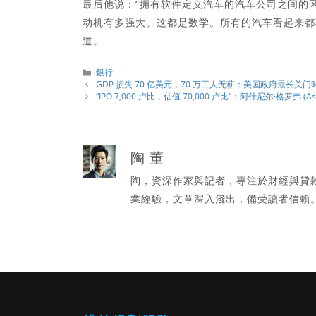
最后他说：“拥有软件定义汽车的汽车公司之间的
动机有多强大。这都是数学。所有的汽车看起来都
道。
分
銀行
類
GDP 损失 70 亿美元，70 万工人无薪：美国政府最长关
“IPO 7,000 卢比，估值 70,000 卢比”：阿什尼尔·格罗弗 (A
陶 董
陶，資深作家與記者，專注於財經與貸
業經驗，文章深入淺出，備受讀者信賴