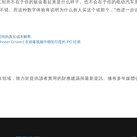
区别并不在于你的钣金看起来是什么样子。也不会在于你的电动汽车
不错。而这种数字体验将说明为什么有人买这个或那个，”他进一步
门时间的真实成本解释
shneer Grover) 在病毒视频中嘲笑印度的 IPO 狂潮
款領域，致力於提供讀者實用的財務建議與最新資訊。擁有多年媒體
。