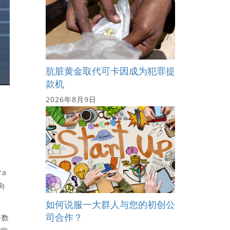
肮脏黄金取代可卡因成为犯罪提
款机
2026年8月9日
ra
向
如何说服一大群人与您的初创公
司合作？
等数