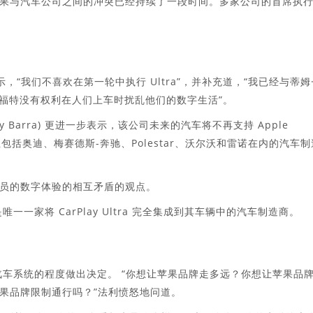
果与汽车公司之间的冲突已经持续了一段时间。多家公司的首席执
) 表示，“我们不喜欢在第一轮中执行 Ultra”，并补充道，“我已经与蒂姆
认为，福特没有权利在人们上车时扰乱他们的数字生活”。
y Barra) 更进一步表示，该公司未来的汽车将不再支持 Apple
o。甚至包括奥迪、梅赛德斯-奔驰、Polestar、沃尔沃和雷诺在内的汽车
员的数字体验的相互矛盾的观点。
一家将 CarPlay Ultra 完全集成到其车辆中的汽车制造商。
汽车系统的程度做出决定。 “你想让苹果品牌走多远？你想让苹果品
果品牌限制通行吗？”法利愤怒地问道。