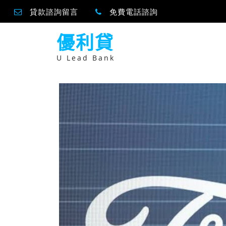
貸款諮詢留言
免費電話諮詢
跳
優利貸
至
主
要
U Lead Bank
內
容