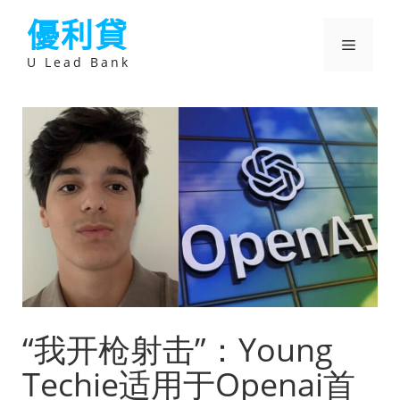
跳
優利貸
至
主
選
要
U Lead Bank
內
容
單
“我开枪射击”：Young
Techie适用于Openai首