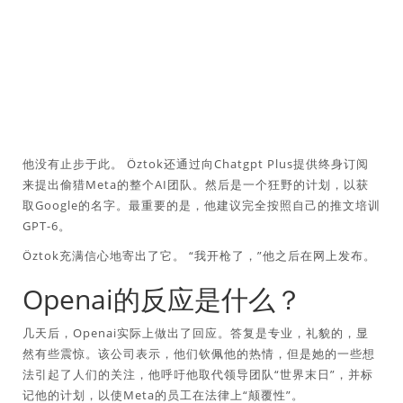
他没有止步于此。 Öztok还通过向Chatgpt Plus提供终身订阅
来提出偷猎Meta的整个AI团队。然后是一个狂野的计划，以获
取Google的名字。最重要的是，他建议完全按照自己的推文培训
GPT-6。
Öztok充满信心地寄出了它。 “我开枪了，”他之后在网上发布。
Openai的反应是什么？
几天后，Openai实际上做出了回应。答复是专业，礼貌的，显
然有些震惊。该公司表示，他们钦佩他的热情，但是她的一些想
法引起了人们的关注，他呼吁他取代领导团队“世界末日”，并标
记他的计划，以使Meta的员工在法律上“颠覆性”。