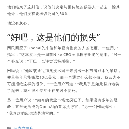
他们结束了这封信，说他们决定与更传统的候选人一起去，除其
他外，他们没有要求该公司的50％。
他没有灰心。
“好吧，这是他们的损失”
网民回应了Openai的来信和年轻有抱负的人的态度。一位用户
指出：“这本质上是一周前Nike CEO应用程序拒绝的副本。”另一
个补充说：“下巴，也许尝试特斯拉。”
网民说：“他应该通过加冕技术国王来提出一种节省成本的策略，
并且每年只能赚取10亿美元，而不再通过什么都不做。我认为不
可能拒绝这样的报价。”一位用户写道：“我几乎是如此努力地笑
了起来，我不得不专注于在笑时不要死。”
另一位用户说：“如今的就业市场太疯狂了。如果没有多年的经
验，甚至无法成为OpenAI的首席执行官。”另一位网民指出：
“我喜欢响应信清楚地写的。”
分
证券交易所