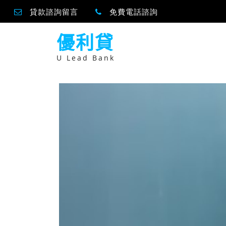
貸款諮詢留言
免費電話諮詢
跳
優利貸
至
主
要
U Lead Bank
內
容