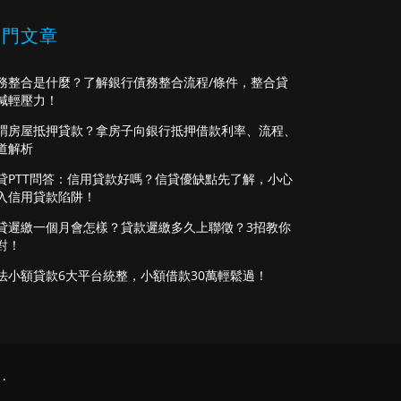
熱門文章
務整合是什麼？了解銀行債務整合流程/條件，整合貸
減輕壓力！
謂房屋抵押貸款？拿房子向銀行抵押借款利率、流程、
道解析
貸PTT問答：信用貸款好嗎？信貸優缺點先了解，小心
入信用貸款陷阱！
貸遲繳一個月會怎樣？貸款遲繳多久上聯徵？3招教你
對！
法小額貸款6大平台統整，小額借款30萬輕鬆過！
.