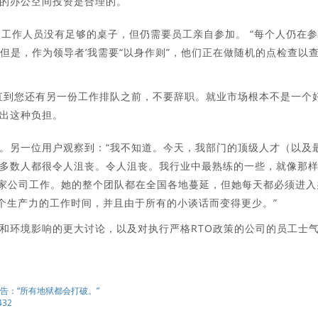
的办公空间投资是合理的。”
动中，工作人员没有足够的桌子，但仍需要员工亲自参加。 “每个人仍在
但是，作为领导者’我需要“以身作则”，他们正在做随机的点检查以
直到您还有另一份工作排队之前，不要辞职。就业市场根本不是一个
出这种负担。
。另一位用户观察到：“我不知道。今天，我部门的顶级人才（以及
多数人都很令人沮丧。令人沮丧。我行业中最熟练的一些，就像那
国家公司工作。她的整个团队都在全国各地蔓延，但她每天都必须进入
两个生产力的工作时间，并且由于所有的小谈话而变得更少。”
和环境影响的更大讨论，以及对执行严格RTO政策的公司的员工士
告：“所有地狱都会打破。”
32