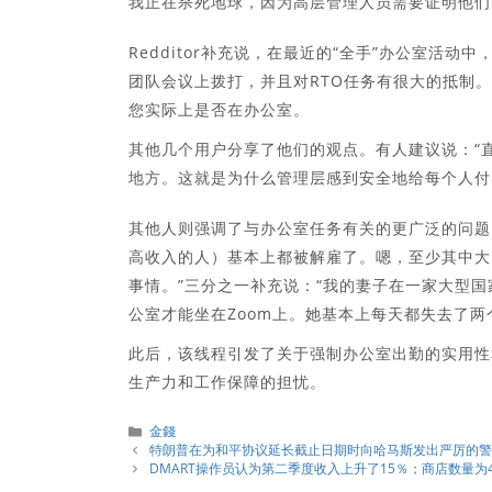
我正在杀死地球，因为高层管理人员需要证明他们
Redditor补充说，在最近的“全手”办公室活
团队会议上拨打，并且对RTO任务有很大的抵制。
您实际上是否在办公室。
其他几个用户分享了他们的观点。有人建议说：“
地方。这就是为什么管理层感到安全地给每个人付
其他人则强调了与办公室任务有关的更广泛的问题
高收入的人）基本上都被解雇了。嗯，至少其中大
事情。”三分之一补充说：“我的妻子在一家大型
公室才能坐在Zoom上。她基本上每天都失去了
此后，该线程引发了关于强制办公室出勤的实用性
生产力和工作保障的担忧。
分
金錢
類
特朗普在为和平协议延长截止日期时向哈马斯发出严厉的警
DMART操作员认为第二季度收入上升了15％；商店数量为4