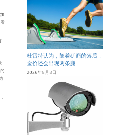
参加
查看
好
杜雷特认为，随着矿商的落后，
金价还会出现两条腿
最
样的
2026年8月8日
办
气，