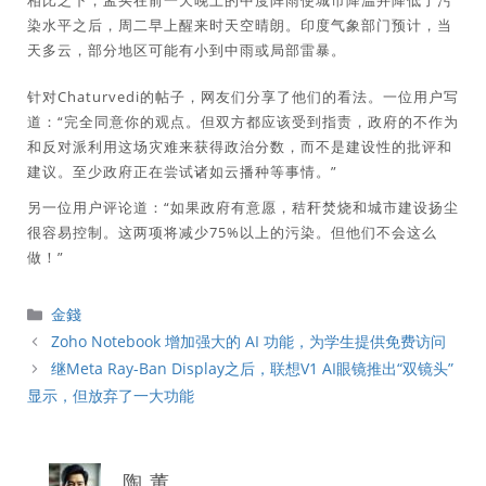
相比之下，孟买在前一天晚上的中度阵雨使城市降温并降低了污
染水平之后，周二早上醒来时天空晴朗。印度气象部门预计，当
天多云，部分地区可能有小到中雨或局部雷暴。
针对Chaturvedi的帖子，网友们分享了他们的看法。一位用户写
道：“完全同意你的观点。但双方都应该受到指责，政府的不作为
和反对派利用这场灾难来获得政治分数，而不是建设性的批评和
建议。至少政府正在尝试诸如云播种等事情。”
另一位用户评论道：“如果政府有意愿，秸秆焚烧和城市建设扬尘
很容易控制。这两项将减少75%以上的污染。但他们不会这么
做！”
分
金錢
類
Zoho Notebook 增加强大的 AI 功能，为学生提供免费访问
继Meta Ray-Ban Display之后，联想V1 AI眼镜推出“双镜头”
显示，但放弃了一大功能
陶 董