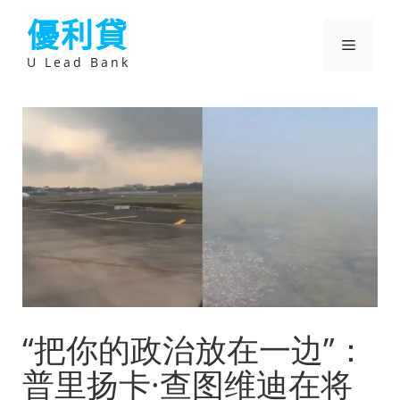
跳
優利貸
至
主
選
要
U Lead Bank
內
容
單
“把你的政治放在一边”：
普里扬卡·查图维迪在将