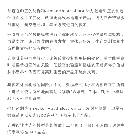
印度在印度的防御和Atmanirbhar Bharat计划随着印度的制造
计划而发生了变化。政府更喜欢本地电子产品，因为它希望减少
对雷达，航空电子和卫星子系统进口的依赖。
一直在后台的数据模式进行了战略转变。它不仅仅是构建规格，
而是专注于设计领导的解决方案，提供从研发，生产到测试和生
命周期支持的所有内容。
这意味着中间商较少，改善质量控制和更快的变化。尽管此举意
味着要承担额外的风险，但投资实验室和熟练的工程师将价值链
从小型零件供应商提高到重要的产品系统集成商。
与依赖外国机械的同龄人不同，数据模式几乎在内部建立了所有
关键子系统，例如地面雷达和移动EW系统，Tejas Fighter模块
和无人机控制系统。
他们还制造了Seeker Head Electronics，发射控制器，卫星有
效载荷盒以及为ISRO启动车辆航空电子产品。
这种设计优先的模型是其落后十二个月（TTM）的原因，运营利
润率悬停在38％左右。