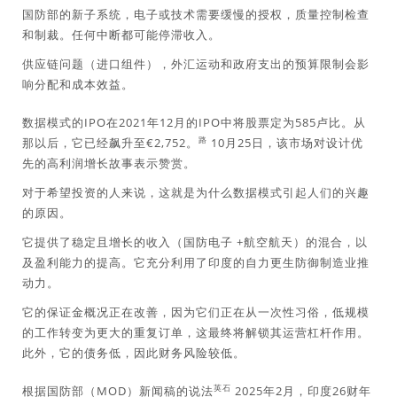
国防部的新子系统，电子或技术需要缓慢的授权，质量控制检查
和制裁。任何中断都可能停滞收入。
供应链问题（进口组件），外汇运动和政府支出的预算限制会影
响分配和成本效益。
数据模式的IPO在2021年12月的IPO中将股票定为585卢比。从
路
那以后，它已经飙升至€2,752。
10月25日，该市场对设计优
先的高利润增长故事表示赞赏。
对于希望投资的人来说，这就是为什么数据模式引起人们的兴趣
的原因。
它提供了稳定且增长的收入（国防电子 +航空航天）的混合，以
及盈利能力的提高。它充分利用了印度的自力更生防御制造业推
动力。
它的保证金概况正在改善，因为它们正在从一次性习俗，低规模
的工作转变为更大的重复订单，这最终将解锁其运营杠杆作用。
此外，它的债务低，因此财务风险较低。
英石
根据国防部（MOD）新闻稿的说法
2025年2月，印度26财年