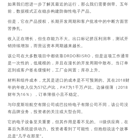
如果我们想进一步了解其最近的运行，那么我们需要倒带。五年
前，数据模式正在稳步构建防御性电子产品。
但是，它在产品授权，长期开发周期和客户批准中的中断方面苦
苦挣扎。
收入正在增长，但生存能力不大。出口标记挤压利润率，测试开
销持续增加，而营运资本周期越来越长。
该公司在大多数项目中都依靠DRDO和ISRO，但是这项工作通常
是一次性的，低规模的，并且在漫长的开发周期中散布。当订单
迟到或客户签名缓慢时，工厂会闲置；库存上升。
材料和组件成本，尤其是进口的成本是不可预测的。其在2018财
年的年收入仅为57亿卢比，PAT为1千万卢比。边缘很薄（2018
财年为16％），订单簿很小且不稳定。
与印度斯坦航空有限公司或巴拉特电子有限公司不同，该公司没
有品牌业务，投资者的关注或大型合同。
它的电子设备至关重要，但其作用是看不见的。 II级供应商，在
幕后为系统提供动力。投资者看到了可能性，但抱怨说这个故事
总是“几乎在那里”。