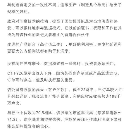
与制造自定义的一次性不同，连续生产（制造几个单元）给出了
规模的好处。
政府对印度技术的推动，提高了国防预算以及对当地供应的热
爱，可以很好地参与数据模式。它以前的证书，权限和工作使其
成为与该行业的新进入者相比的首选合作伙伴。
改进的产品组合（高价值工作），更好的利用率，更少的延迟和
更强大的内部测试都有助于利润率。
没有坑洼没有增长。数据模式有一些障碍，投资者必须关注。
Q1 FY26显示出收入下降，因为某些客户制裁或产品派遣过期。
订单可能存在，但及时执行至关重要。
该公司有收款的高天（客户欠款）。截至25财年，当订单较大并
且付款迟到，现金流量可能会紧张，它的应收应收余额为199千
万卢比。
与行业中位数为70.5相比，该股票的市盈率很高（每张筛选器〜
71.8）。这意味着期望被烘烤。突然的表现不佳或利润率下降可
能会影响投资者的信心。