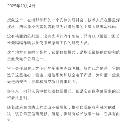
2025年10月4日
想象这个。在浦那举行的一个安静的研讨会，技术人员在那里焊
接板，测试微小的雷达齿轮或为即将到来的卫星大脑编写代码。
没有艳丽的陈列室，没有光泽的汽车包装，只有LED面板，测试
长凳嗡嗡作响以及使用显微镜工作的研究人员。
这个地方存在吗？是的，它是数据模式，是增长最快的防御和航
空航天电子公司之一。
它不会使您在上方飞行的军用坦克或飞机。取而代之的是，它制
造了这些核心，雷达，通信系统和航空电子产品，为印度一些最
先进的安全，行星和航空项目提供动力。
多年来，内部人员中都知道数据模式。但是它的数字使更多的投
资者注意到。
随着政府在国防上的支出不断增长，推动自我依赖和强大的处
决，该公司正偏离阴影。但是，像所有成长故事一样，它具有曲
折。