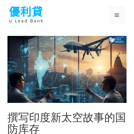
跳
優利貸
至
主
選
要
U Lead Bank
內
容
單
撰写印度新太空故事的国
防库存