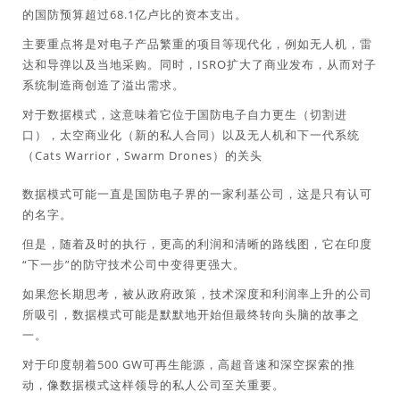
的国防预算超过68.1亿卢比的资本支出。
主要重点将是对电子产品繁重的项目等现代化，例如无人机，雷
达和导弹以及当地采购。同时，ISRO扩大了商业发布，从而对子
系统制造商创造了溢出需求。
对于数据模式，这意味着它位于国防电子自力更生（切割进
口），太空商业化（新的私人合同）以及无人机和下一代系统
（Cats Warrior，Swarm Drones）的关头
数据模式可能一直是国防电子界的一家利基公司，这是只有认可
的名字。
但是，随着及时的执行，更高的利润和清晰的路线图，它在印度
“下一步”的防守技术公司中变得更强大。
如果您长期思考，被从政府政策，技术深度和利润率上升的公司
所吸引，数据模式可能是默默地开始但最终转向头脑的故事之
一。
对于印度朝着500 GW可再生能源，高超音速和深空探索的推
动，像数据模式这样领导的私人公司至关重要。