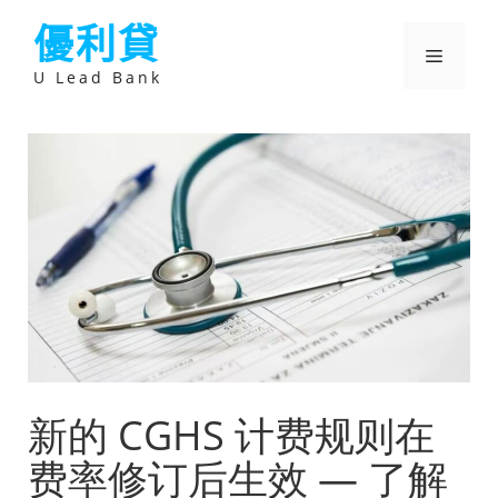
跳
優利貸
至
主
選
要
U Lead Bank
內
容
單
新的 CGHS 计费规则在
费率修订后生效 — 了解