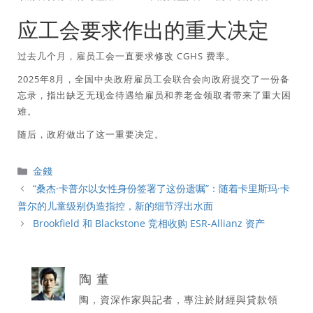
应工会要求作出的重大决定
过去几个月，雇员工会一直要求修改 CGHS 费率。
2025年8月，全国中央政府雇员工会联合会向政府提交了一份备
忘录，指出缺乏无现金待遇给雇员和养老金领取者带来了重大困
难。
随后，政府做出了这一重要决定。
分
金錢
類
“桑杰·卡普尔以女性身份签署了这份遗嘱”：随着卡里斯玛·卡
普尔的儿童级别伪造指控，新的细节浮出水面
Brookfield 和 Blackstone 竞相收购 ESR-Allianz 资产
陶 董
陶，資深作家與記者，專注於財經與貸款領