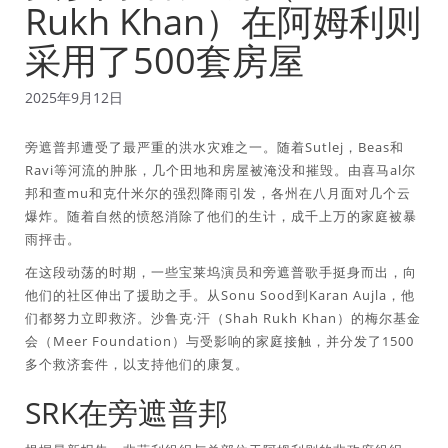
Rukh Khan）在阿姆利则
采用了500套房屋
2025年9月12日
旁遮普邦遭受了最严重的洪水灾难之一。随着Sutlej，Beas和
Ravi等河流的肿胀，几个田地和房屋被淹没和摧毁。由喜马al尔
邦和查mu和克什米尔的强烈降雨引发，各州在八月面对几个云
爆炸。随着自然的愤怒消除了他们的生计，成千上万的家庭被暴
雨抨击。
在这段动荡的时期，一些宝莱坞演员和旁遮普歌手挺身而出，向
他们的社区伸出了援助之手。从Sonu Sood到Karan Aujla，他
们都努力立即救济。沙鲁克·汗（Shah Rukh Khan）的梅尔基金
会（Meer Foundation）与受影响的家庭接触，并分发了1500
多个救济套件，以支持他们的康复。
SRK在旁遮普邦