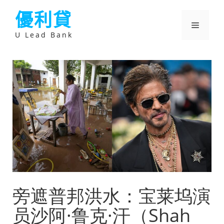
跳
優利貸
至
主
選
要
U Lead Bank
內
容
單
旁遮普邦洪水：宝莱坞演
员沙阿·鲁克·汗（Shah