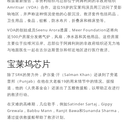
根据最新报告，非营利组织与总部位于阿姆利则的非政府组织
Amritsar（VOA）合作。这位59岁的宝莱坞演员周三访问了受影
响地区，并声称这种情况使他的心脏沉没。救济套件包括药品，
卫生用品，食品，蚊帐，防水布片，折叠床和棉床垫等。
VOA的创始成员Seenu Arora透露，Meer Foundation还将向
近500户房屋分发燃气炉，风扇，净水器和其他用品。这些房屋
主要位于拉维河沿岸。总部位于阿姆利则的非政府组织还无力地
与地面医生一起在古尔达斯普尔和邻近地区进行医疗救济。
宝莱坞芯片
除了SRK的努力外，萨尔曼·汗（Salman Khan）还谈到了旁遮
普邦（Punjab）在他在大老板19的周末情节中的情况。据报
道，他的《人类基金会》还派出了五艘救援船，以帮助正在进行
的救济行动。
在灾难的高峰期，几位歌手，例如Satinder Sartaj，Gippy
Grewala，Babbu Mann，Ranjit Bawa和Sunanda Sharma，
通过提供救援船帮助了救济计划。