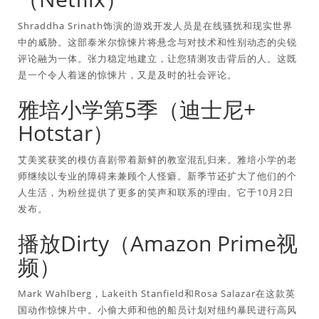
Shraddha Srinath饰演的游戏开发人员是在线骚扰和现实世界
中的威胁。这部泰米尔惊悚片将悬念与对技术和性别动态的尖锐
评论融为一体。张力稳定地建立，让您猜测攻击背后的人。这既
是一个令人着迷的惊悚片，又是及时的社会评论。
雅培小学第5季（迪士尼+
Hotstar）
艾美奖获奖的模仿喜剧带着新鲜的教室混乱归来。雅培小学的老
师继续以专业的障碍来兼顾个人怪癖。新季节还扩大了他们的个
人生活，为粉丝提供了更多的笑声和联系的理由。它于10月2日
发布。
播放Dirty（Amazon Prime视
频）
Mark Wahlberg，Lakeith Stanfield和Rosa Salazar在这款英
国动作惊悚片中。小偷大师和他的船员计划对纽约暴民进行高风