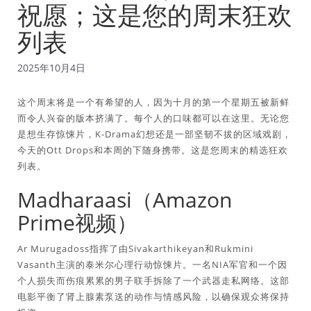
祝愿；这是您的周末狂欢
列表
2025年10月4日
这个周末将是一个有希望的人，因为十月的第一个星期五被新鲜
而令人兴奋的版本挤满了。每个人的口味都可以在这里。无论您
是想生存惊悚片，K-Drama幻想还是一部坚韧不拔的区域戏剧，
今天的Ott Drops和本周的下随身携带。这是您周末的精选狂欢
列表。
Madharaasi（Amazon
Prime视频）
Ar Murugadoss指挥了由Sivakarthikeyan和Rukmini
Vasanth主演的泰米尔心理行动惊悚片。一名NIA军官和一个因
个人损失而伤痕累累的男子联手拆除了一个武器走私网络。这部
电影平衡了肾上腺素泵送的动作与情感风险，以确保观众将保持