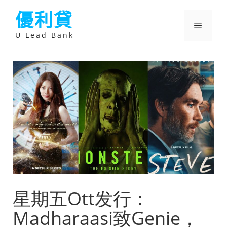
跳
優利貸
至
主
選
要
U Lead Bank
內
容
單
星期五Ott发行：
Madharaasi致Genie，