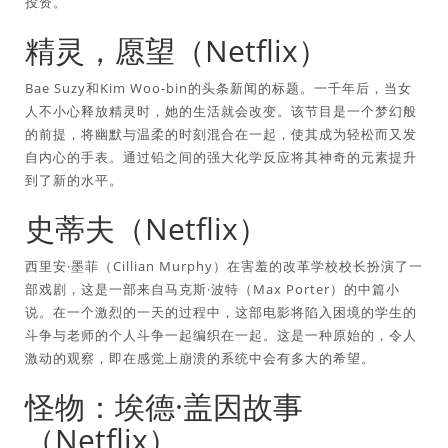
投资。
精灵，愿望（Netflix）
Bae Suzy和Kim Woo-bin的头条新闻的标题。一千年后，当女
人不小心释放精灵时，她的生活就会改变。该节目是一个梦幻般
的前提，将幽默与温柔的时刻混合在一起，使其成为轻松而又发
自内心的手表。通过铅之间的强大化学反应将其神奇的元素提升
到了新的水平。
史蒂夫（Netflix）
西里安·墨菲（Cillian Murphy）在害羞的改革学校校长扮演了一
部戏剧，这是一部来自马克斯·波特（Max Porter）的中篇小
说。在一个激烈的一天的过程中，这部电影将陷入困境的学生的
斗争与老师的个人斗争一起编织在一起。这是一种原始的，令人
激动的观察，即在感觉上崩溃的系统中会有多大的希望。
怪物：埃德·盖因故事
（Netflix）