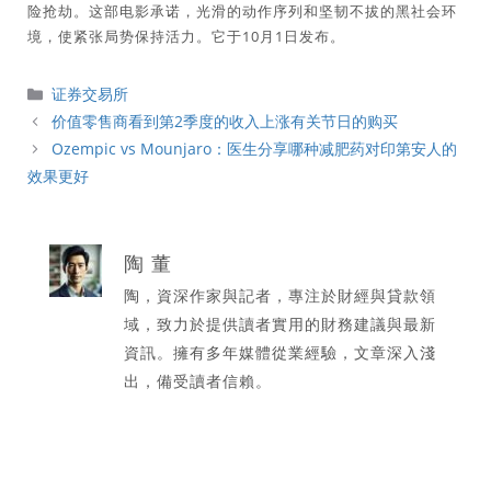
险抢劫。这部电影承诺，光滑的动作序列和坚韧不拔的黑社会环
境，使紧张局势保持活力。它于10月1日发布。
分
证券交易所
類
价值零售商看到第2季度的收入上涨有关节日的购买
Ozempic vs Mounjaro：医生分享哪种减肥药对印第安人的
效果更好
陶 董
陶，資深作家與記者，專注於財經與貸款領
域，致力於提供讀者實用的財務建議與最新
資訊。擁有多年媒體從業經驗，文章深入淺
出，備受讀者信賴。