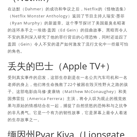
在达默（Dahmer）的成功和争议之后，Netflix的《怪物选集》
（Netflix Monster Anthology）返回了节目主持人瑞安·墨菲
（Ryan Murphy）的新篇章。这个季节探讨了美国最臭名昭著
的连环杀手之一埃德·盖因（Ed Gein）的扭曲故事。黑暗而令人
不安的系列深入研究了他的罪行背后的心理恐怖，同时还追踪了
盖因（Gein）令人不安的遗产如何激发了流行文化中一些最可怕
的角色。
丢失的巴士（Apple TV+）
受到真实事件的启发，这部生存剧是在一名公共汽车司机和一名
老师的身上，他们将生命挽救了22个被困在毁灭性野火之路的孩
子。这部电影由马修·麦康纳（Matthew McConaughey）和美
国弗雷拉（America Ferrera）主演，将令人叹为观止的视觉效
果与原始的情感结合在一起，捕捉了自然愤怒的恐怖和与之抗争
的非凡勇气。它是一个有力的韧性故事，它是屏幕上最令人着迷
的生存故事之一。
缅因州Pyar Kiya（Lionsgate