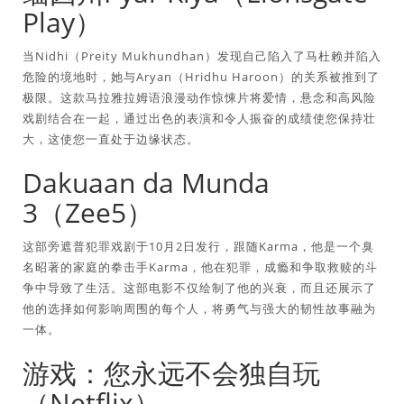
Play）
当Nidhi（Preity Mukhundhan）发现自己陷入了马杜赖并陷入
危险的境地时，她与Aryan（Hridhu Haroon）的关系被推到了
极限。这款马拉雅拉姆语浪漫动作惊悚片将爱情，悬念和高风险
戏剧结合在一起，通过出色的表演和令人振奋的成绩使您保持壮
大，这使您一直处于边缘状态。
Dakuaan da Munda
3（Zee5）
这部旁遮普犯罪戏剧于10月2日发行，跟随Karma，他是一个臭
名昭著的家庭的拳击手Karma，他在犯罪，成瘾和争取救赎的斗
争中导致了生活。这部电影不仅绘制了他的兴衰，而且还展示了
他的选择如何影响周围的每个人，将勇气与强大的韧性故事融为
一体。
游戏：您永远不会独自玩
（Netflix）