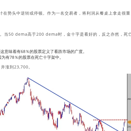
可以预计在势头中逆转或停顿。作为一名交易者，将利润从餐桌上拿走很重
50 dema高于200 dema时，金十字是看好的，反之亦然，死
架中，这意味着有68％的股票定义了看跌市场的广度。
，因为有78％的股票在死亡十字架中。
涨到23,700。