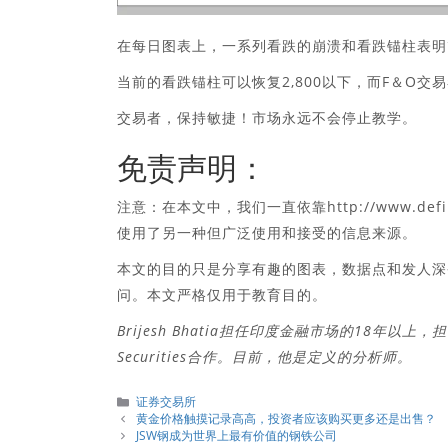
在每日图表上，一系列看跌的崩溃和看跌锚柱表明
当前的看跌锚柱可以恢复2,800以下，而F＆O交
交易者，保持敏捷！市场永远不会停止教学。
免责声明：
注意：在本文中，我们一直依靠http://www.def
使用了另一种但广泛使用和接受的信息来源。
本文的目的只是分享有趣的图表，数据点和发人深
问。本文严格仅用于教育目的。
Brijesh Bhatia担任印度金融市场的18年以上，担
Securities合作。目前，他是定义的分析师。
分
证券交易所
類
黄金价格触摸记录高高，投资者应该购买更多还是出售？
JSW钢成为世界上最有价值的钢铁公司