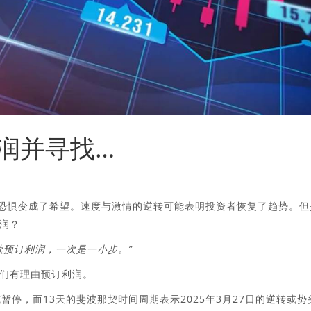
润并寻找…
,700，从恐惧变成了希望。速度与激情的逆转可能表明投资者恢复了趋势。
润？
续预订利润，一次是一小步。”
们有理由预订利润。
暂停，而13天的斐波那契时间周期表示2025年3月27日的逆转或势