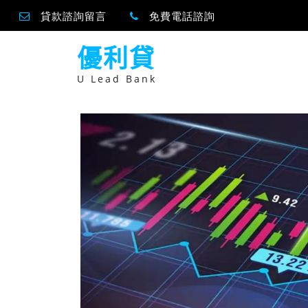
貸款諮詢留言
免費電話諮詢
跳
優利貸
至
主
要
U Lead Bank
內
容