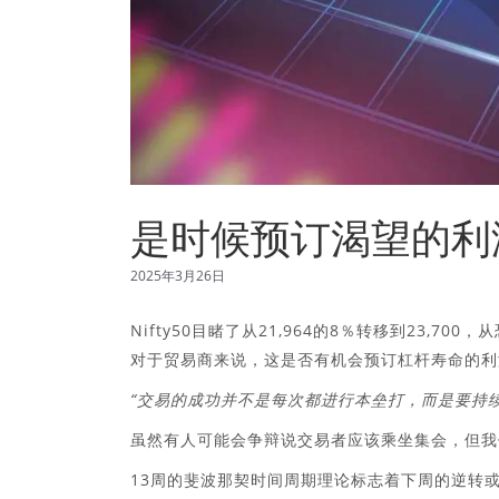
是时候预订渴望的利
2025年3月26日
Nifty50目睹了从21,964的8％转移到23
对于贸易商来说，这是否有机会预订杠杆寿命的利
“交易的成功并不是每次都进行本垒打，而是要持
虽然有人可能会争辩说交易者应该乘坐集会，但我
13周的斐波那契时间周期理论标志着下周的逆转或