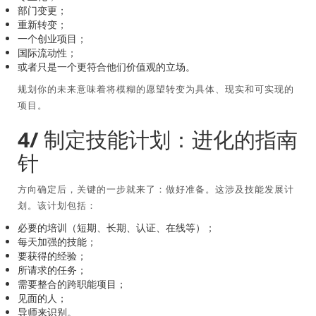
部门变更；
重新转变；
一个创业项目；
国际流动性；
或者只是一个更符合他们价值观的立场。
规划你的未来意味着将模糊的愿望转变为具体、现实和可实现的
项目。
4/ 制定技能计划：进化的指南
针
方向确定后，关键的一步就来了：做好准备。这涉及技能发展计
划。该计划包括：
必要的培训（短期、长期、认证、在线等）；
每天加强的技能；
要获得的经验；
所请求的任务；
需要整合的跨职能项目；
见面的人；
导师来识别。