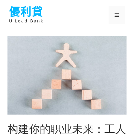
跳
優利貸
至
主
選
要
U Lead Bank
內
容
單
构建你的职业未来：工人