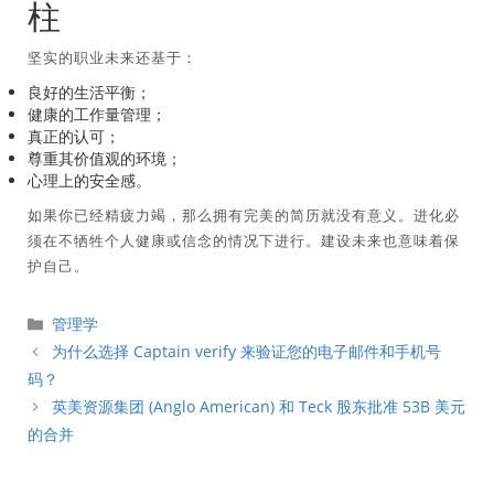
柱
坚实的职业未来还基于：
良好的生活平衡；
健康的工作量管理；
真正的认可；
尊重其价值观的环境；
心理上的安全感。
如果你已经精疲力竭，那么拥有完美的简历就没有意义。进化必
须在不牺牲个人健康或信念的情况下进行。建设未来也意味着保
护自己。
分
管理学
類
为什么选择 Captain verify 来验证您的电子邮件和手机号
码？
英美资源集团 (Anglo American) 和 Teck 股东批准 53B 美元
的合并