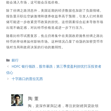
能会涌入市场，这可能会压低价格。
除了丝绸之路消息外，美国近期的经济数据也加剧了负面情绪。
报告显示职位空缺激增和债券收益率高于预期，引发人们对美联
储可能进一步收紧货币政策的担忧。这些因素综合起来导致市场
出现不确定感，对比特币价格造成进一步下行压力。
随着比特币试图复苏，焦点仍将集中在美国政府抛售丝绸之路比
特币的举动将如何影响市场。这种情况凸显了动荡的加密货币市
场对当局和政府决策的行动的脆弱性。
分
銀行
類
HDFC 银行领跌，股市暴跌；第三季度盈利担忧打压投资者
信心
十字路口的普拉瓦西
陶 董
陶，資深作家與記者，專注於財經與貸款領