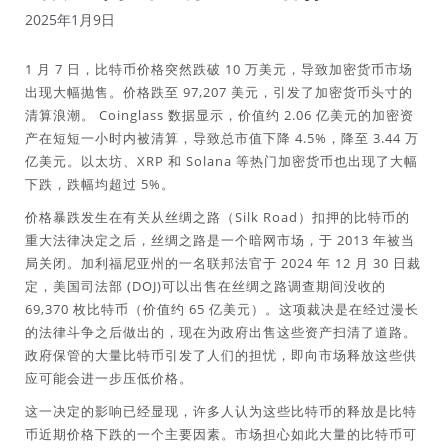
2025年1月9日
1 月 7 日，比特币价格突然跌破 10 万美元，导致加密货币市场
出现大幅抛售。价格跌至 97,207 美元，引发了加密货币头寸的
清算浪潮。 Coinglass 数据显示，价值约 2.06 亿美元的加密资
产在短短一小时内被清算，导致总市值下降 4.5%，降至 3.44 万
亿美元。以太坊、XRP 和 Solana 等热门加密货币也出现了大幅
下跌，跌幅均超过 5%。
价格暴跌发生在有关从丝绸之路（Silk Road）扣押的比特币的
重大法律决定之后，丝绸之路是一个暗网市场，于 2013 年被当
局关闭。加利福尼亚州的一名联邦法官于 2024 年 12 月 30 日裁
定，美国司法部 (DOJ)可以出售在丝绸之路调查期间没收的
69,370 枚比特币（价值约 65 亿美元）。这项裁决是在经过漫长
的法律斗争之后做出的，现在为政府出售这些资产扫清了道路。
政府保管的大量比特币引发了人们的担忧，即向市场释放这些供
应可能会进一步压低价格。
这一决定的影响已经显现，许多人认为这些比特币的释放是比特
币近期价格下跌的一个主要因素。市场担心如此大量的比特币可