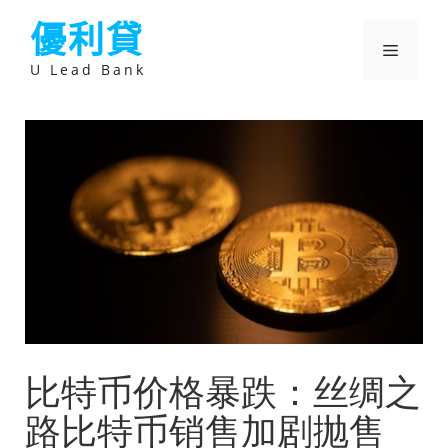
跳
優利貸
至
主
選
要
U Lead Bank
內
容
單
比特币价格暴跌：丝绸之
路比特币销售加剧抛售