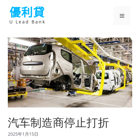
跳
優利貸
至
主
選
要
U Lead Bank
內
容
單
汽车制造商停止打折
2025年1月15日