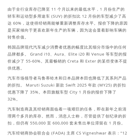
由于全行业库存已降至 11 个月以来的最低水平，1 月份生产的
轿车和运动型多用途车 (SUV) 的折扣比 12 月份的车型减少了高
达 60%，这使得经销商能够重新调整库存水平。报价下降的原因
是买家倾向于更喜欢新年生产的车辆，因为这会显着影响车辆的
转售价值。
韩国品牌现代汽车减少消费者优惠的幅度比其细分市场中的任何
品牌都多。 Grand i10、Aura、Elite i20 和 Venue 等车型的报
价减少了 55-60%。其最畅销的 Creta 和 Exter 的某些变体不提
供优惠。
汽车市场领导者马鲁蒂铃木和日本品牌本田也降低了其系列产品
的折扣。 Maruti Suzuki 新款 Swift 2025 年款 (MY25) 的折扣
优惠下降了 35%。本田旗舰车型 City 1 月份的报价下降了
32%。
汽车制造商及其经销商面临着一项艰巨的任务，即在新年之前清
理两个多月的库存。然而，消息人士称，尽管提供了创纪录的折
扣，但仍有 550,000 至 600,000 套未售出单位滞留在 1 月份。
汽车经销商协会联合会 (FADA) 主席 CS Vigneshwar 表示：“12