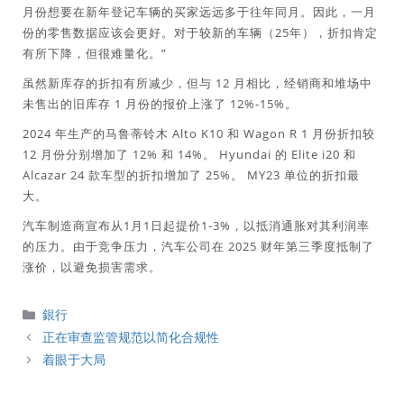
月份想要在新年登记车辆的买家远远多于往年同月。因此，一月
份的零售数据应该会更好。对于较新的车辆（25年），折扣肯定
有所下降，但很难量化。”
虽然新库存的折扣有所减少，但与 12 月相比，经销商和堆场中
未售出的旧库存 1 月份的报价上涨了 12%-15%。
2024 年生产的马鲁蒂铃木 Alto K10 和 Wagon R 1 月份折扣较
12 月份分别增加了 12% 和 14%。 Hyundai 的 Elite i20 和
Alcazar 24 款车型的折扣增加了 25%。 MY23 单位的折扣最
大。
汽车制造商宣布从1月1日起提价1-3%，以抵消通胀对其利润率
的压力。由于竞争压力，汽车公司在 2025 财年第三季度抵制了
涨价，以避免损害需求。
分
銀行
類
正在审查监管规范以简化合规性
着眼于大局