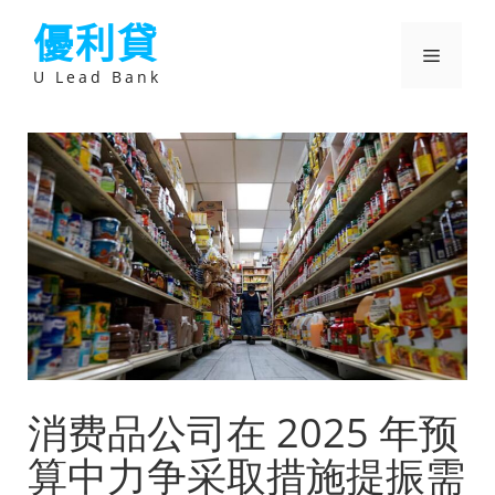
跳
優利貸
至
主
選
要
U Lead Bank
內
容
單
消费品公司在 2025 年预
算中力争采取措施提振需