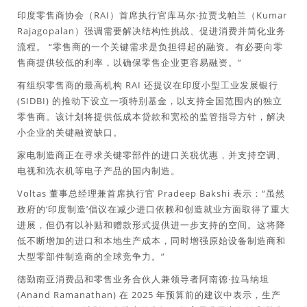
印度零售商协会（RAI）首席执行官库马尔·拉贾戈帕兰（Kumar
Rajagopalan）强调需要解决结构性挑战、促进消费并简化业务
流程。 “零售商的一个关键需求是负担得起的融资。有必要向零
售商提供较低的利率，以确保零售企业更容易融资。”
有组织零售商的最高机构 RAI 还提议在印度小型工业发展银行
(SIDBI) 的推动下设立一项特别基金，以支持全国范围内的独立
零售商。该计划将提供低成本贷款和宽松的监管指导方针，解决
小企业的关键融资缺口。
家电制造商正在寻求关键零部件的进口关税优惠，并支持空调、
电视和洗衣机等电子产品的国内制造。
Voltas 董事总经理兼首席执行官 Pradeep Bakshi 表示：“虽然
政府的‘印度制造’倡议在减少进口依赖和创造就业方面取得了重大
进展，但仍有以补贴和赠款形式提供进一步支持的空间。这将降
低不断增加的进口和本地生产成本，同时增强原始设备制造商和
大型零部件制造商的全球竞争力。”
德勤南亚消费品和零售业务合伙人兼领导者阿南德·拉马纳坦
(Anand Ramanathan) 在 2025 年预算前的建议中表示，生产