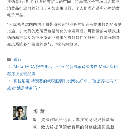
挂钩激励 (PLI) 计划还有扩大的空间，将高需求子市场纳入其中-
消费品行业内的部门，例如家用电器、个人护理产品和小型消费
电子产品。
“为优先考虑国内增值和劳动密集型业务的制造商提供额外的激励
措施。扩大后的政策应包括简化的申请流程、可衡量的与绩效挂
钩的基准以及为中小微企业提供的有针对性的好处，以加强制造
生态系统各个层面的参与。”拉马纳坦说。
分
銀行
類
Meta-FADA 报告显示，72% 的新汽车购买者在 Meta 应用
程序上发现品牌
梅拉尼娅·特朗普的就职服装引发网友好奇，“这是葬礼吗？”
或者“她是替身吗？”
陶 董
陶，資深作家與記者，專注於財經與貸款領
域，致力於提供讀者實用的財務建議與最新