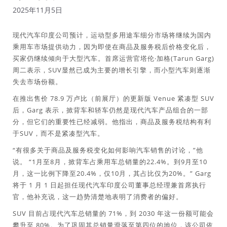
2025年11月5日
现代汽车印度公司预计，运动型多用途车细分市场将继续为国内
乘用车市场提供动力，因为即使在商品及服务税后价格变化后，
买家仍继续倾向于大型汽车。首席运营官塔伦·加格(Tarun Garg)
周二表示，SUV显然已成为主要的增长引擎，而小型汽车则逐渐
失去市场份额。
在推出售价 78.9 万卢比（前展厅）的更新版 Venue 紧凑型 SUV
后，Garg 表示，掀背车和轿车仍然是现代汽车产品组合的一部
分，但它们的重要性已经减弱。他指出，商品及服务税结构有利
于SUV，而不是紧凑型汽车。
“有很多关于商品及服务税变化如何影响汽车销售的讨论，”他
说。 “1月至8月，掀背车占乘用车总销量的22.4%。到9月至10
月，这一比例下降至20.4%，仅10月，其占比仅为20%。” Garg
将于 1 月 1 日起担任现代汽车印度公司董事总经理兼首席执行
官，他补充说，这一趋势清楚地表明了消费者的偏好。
SUV 目前占现代汽车总销量的 71%，到 2030 年这一份额可能会
攀升至 80%。为了巩固其总销量滑落至第四位的地位，该公司依