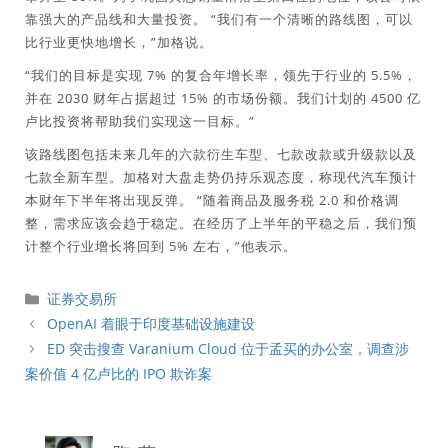
靠强大的产品线和大量投资。 “我们有一个清晰的路线图，可以
比行业更快地增长，”加格说。
“我们的目标是实现 7% 的复合年增长率，领先于行业的 5.5%，
并在 2030 财年占据超过 15% 的市场份额。我们计划的 4500 亿
卢比投资将帮助我们实现这一目标。”
该路线图包括未来几年的六款衍生车型、七款改款或升级款以及
七款全新车型。加格对大盘走势仍持乐观态度，称现代汽车预计
本财年下半年将出现反弹。 “随着商品及服务税 2.0 和价格调
整，需求应该会趋于稳定。在经历了上半年的平稳之后，我们预
计整个行业增长将回到 5% 左右，”他表示。
分
证券交易所
類
OpenAI 着眼于印度基础设施建设
ED 突击搜查 Varanium Cloud 位于孟买的办公室，调查涉
案价值 4 亿卢比的 IPO 欺诈案