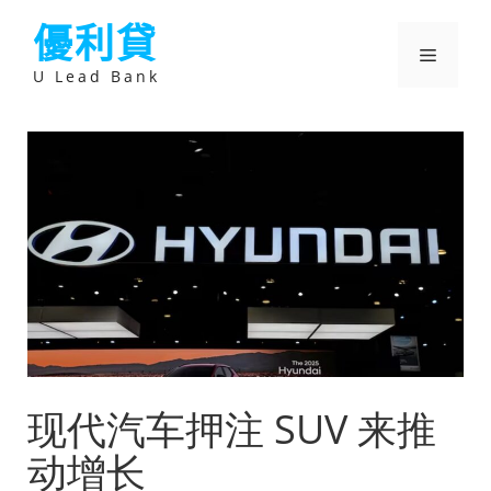
跳
優利貸
至
主
選
要
U Lead Bank
內
容
單
现代汽车押注 SUV 来推
动增长