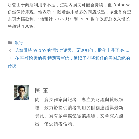
尽管由于商店利用率不足，短期内损失可能会持续，但 Dhindsa
仍然保持乐观。他表示：“随着越来越多的商店成熟，该业务有望
实现大幅盈利。”他预计 2025 财年和 2026 财年政府总收入增长
将超过 100%。
分
銀行
類
花旗维持 Wipro 的“卖出”评级。无论如何，股价上涨了8%…
乔·拜登给唐纳德·特朗普写信，延续了即将卸任的美国总统的
传统
陶 董
陶，資深作家與記者，專注於財經與貸款領
域，致力於提供讀者實用的財務建議與最新
資訊。擁有多年媒體從業經驗，文章深入淺
出，備受讀者信賴。