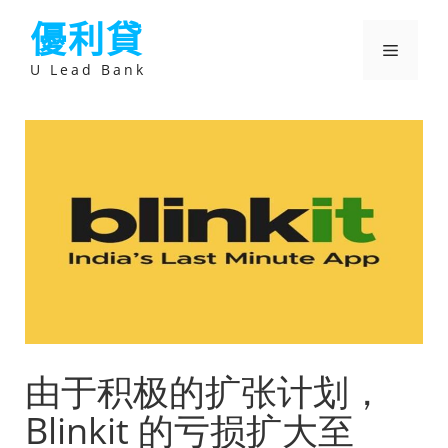
跳
優利貸
至
主
選
要
U Lead Bank
內
容
單
由于积极的扩张计划，
Blinkit 的亏损扩大至