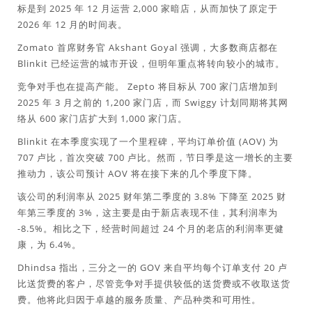
标是到 2025 年 12 月运营 2,000 家暗店，从而加快了原定于
2026 年 12 月的时间表。
Zomato 首席财务官 Akshant Goyal 强调，大多数商店都在
Blinkit 已经运营的城市开设，但明年重点将转向较小的城市。
竞争对手也在提高产能。 Zepto 将目标从 700 家门店增加到
2025 年 3 月之前的 1,200 家门店，而 Swiggy 计划同期将其网
络从 600 家门店扩大到 1,000 家门店。
Blinkit 在本季度实现了一个里程碑，平均订单价值 (AOV) 为
707 卢比，首次突破 700 卢比。然而，节日季是这一增长的主要
推动力，该公司预计 AOV 将在接下来的几个季度下降。
该公司的利润率从 2025 财年第二季度的 3.8% 下降至 2025 财
年第三季度的 3%，这主要是由于新店表现不佳，其利润率为
-8.5%。相比之下，经营时间超过 24 个月的老店的利润率更健
康，为 6.4%。
Dhindsa 指出，三分之一的 GOV 来自平均每个订单支付 20 卢
比送货费的客户，尽管竞争对手提供较低的送货费或不收取送货
费。他将此归因于卓越的服务质量、产品种类和可用性。