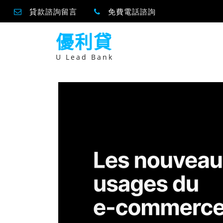
貸款諮詢留言
免費電話諮詢
跳
優利貸
至
主
要
U Lead Bank
內
容