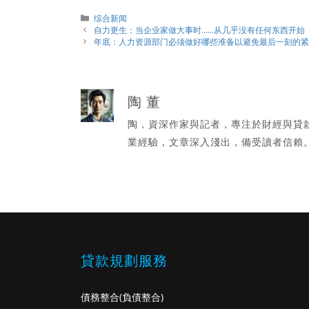
分
综合新闻
類
自力更生：当企业家做大事时……从几乎没有任何东西开始
年底：人力资源部门必须做好哪些准备以避免最后一刻的
陶 董
陶，資深作家與記者，專注於財經與貸
業經驗，文章深入淺出，備受讀者信賴
貸款規劃服務
債務整合
(負債整合)