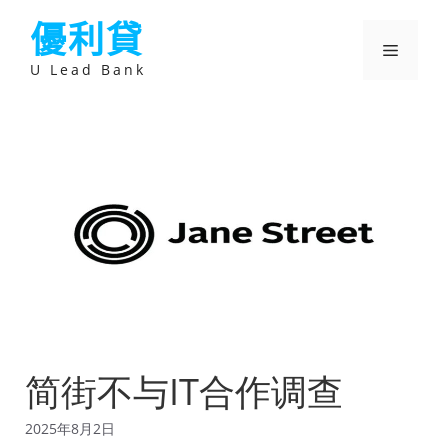
跳
優利貸
至
主
選
要
U Lead Bank
內
容
單
简街不与IT合作调查
2025年8月2日