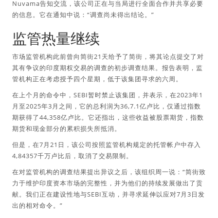
Nuvama告知交流，该公司正在与当局进行全面合作并共享必要
的信息。它在通知中说：“调查尚未得出结论。”
监管热量继续
市场监管机构此前曾向简街21天给予了简街，将其论点提交了对
其有争议的印度期权交易的调查的初步调查结果。报告表明，监
管机构正在考虑授予四个星期，低于该集团寻求的六周。
在上个月的命令中，SEBI暂时禁止该集团，并表示，在2023年1
月至2025年3月之间，它的总利润为36,7.1亿卢比，仅通过指数
期获得了44,358亿卢比。它还指出，这些收益被股票期货，指数
期货和现金部分的累积损失所抵消。
但是，在7月21日，该公司按照监管机构规定的托管帐户中存入
4,84357千万卢比后，取消了交易限制。
在对监管机构的调查结果提出异议之后，该组织周一说：“简街致
力于维护印度资本市场的完整性，并为他们的持续发展做出了贡
献。我们正在建设性地与SEBI互动，并寻求延伸以应对7月3日发
出的相对命令。”