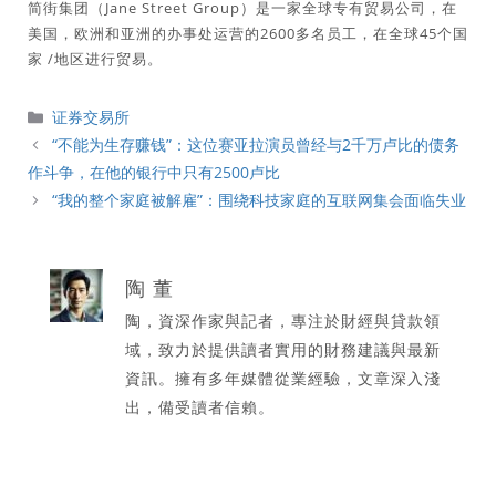
简街集团（Jane Street Group）是一家全球专有贸易公司，在
美国，欧洲和亚洲的办事处运营的2600多名员工，在全球45个国
家 /地区进行贸易。
分
证券交易所
類
“不能为生存赚钱”：这位赛亚拉演员曾经与2千万卢比的债务
作斗争，在他的银行中只有2500卢比
“我的整个家庭被解雇”：围绕科技家庭的互联网集会面临失业
陶 董
陶，資深作家與記者，專注於財經與貸款領
域，致力於提供讀者實用的財務建議與最新
資訊。擁有多年媒體從業經驗，文章深入淺
出，備受讀者信賴。