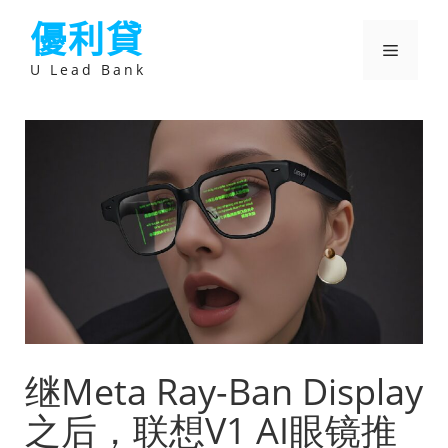
跳
優利貸
至
主
選
要
U Lead Bank
內
容
單
继Meta Ray-Ban Display
之后，联想V1 AI眼镜推