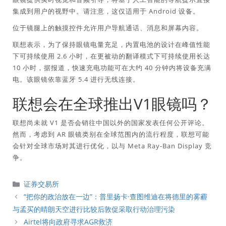
集成到用户的视野中。请注意，这仅适用于 Android 设备。
位于镜腿上的触摸控件允许用户导航通话、消息和屏幕内容。
联想表示，为了保持眼镜电量充足，内置电池的设计在峰值性能
下可持续使用 2.6 小时，在更被动的翻译模式下可持续使用长达
10 小时，据报道，快速充电功能可在大约 40 分钟内将设备充满
电。该眼镜依靠蓝牙 5.4 进行无线连接。
联想会在全球推出V1眼镜吗？
联想尚未就 V1 是否会销往中国以外的国家发表任何公开评论。
然而，考虑到 AR 眼镜类别在全球范围内的流行程度，联想可能
会针对全球市场对其进行优化，以与 Meta Ray-Ban Display 竞
争。
分
证券交易所
類
“把你的政治放在一边”：普里扬卡·查图维迪在将德里的雾霾
与孟买的晴朗天空进行比较后敦促采取行动治理污染
Airtel将向政府寻求AGR救济