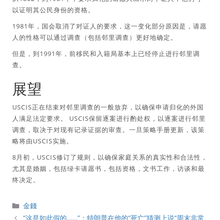
以证明其公民身份的资格。
1981年，国会取消了对证人的要求，这一变化部分原因是，请愿
人的性格可以通过调查（包括邻里调查）更好地确定。
但是，到1991年，前移民和入籍局基本上已经停止进行邻里调
查。
展望
USCIS正在结束对邻里调查的一般放弃，以确保申请归化的外国
人满足法定要求。 USCIS保留逐案进行酌处权，以逐案进行邻里
调查，取决于对现有记录证据的审查。一旦策略手册更新，该策
略将由USCIS实施。
8月初，USCIS修订了规则，以确保家庭关系的真实性和合法性，
尤其是婚姻，包括绿卡请愿书，包括资格，文书工作，访谈和最
终决定。
分
金錢
類
“这是如此假的……”：特朗普在他的“死亡”猜测上说“周末非常