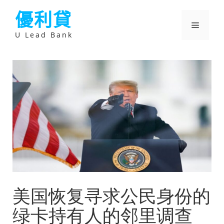
跳
優利貸
至
主
選
要
U Lead Bank
內
容
單
美国恢复寻求公民身份的
绿卡持有人的邻里调查