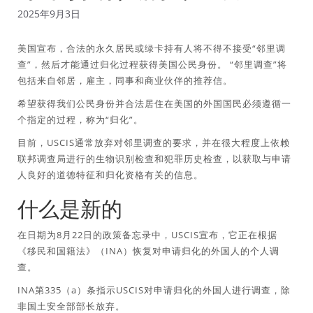
2025年9月3日
美国宣布，合法的永久居民或绿卡持有人将不得不接受“邻里调
查”，然后才能通过归化过程获得美国公民身份。 “邻里调查”将
包括来自邻居，雇主，同事和商业伙伴的推荐信。
希望获得我们公民身份并合法居住在美国的外国国民必须遵循一
个指定的过程，称为“归化”。
目前，USCIS通常放弃对邻里调查的要求，并在很大程度上依赖
联邦调查局进行的生物识别检查和犯罪历史检查，以获取与申请
人良好的道德特征和归化资格有关的信息。
什么是新的
在日期为8月22日的政策备忘录中，USCIS宣布，它正在根据
《移民和国籍法》（INA）恢复对申请归化的外国人的个人调
查。
INA第335（a）条指示USCIS对申请归化的外国人进行调查，除
非国土安全部部长放弃。