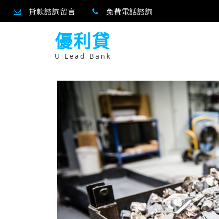
貸款諮詢留言
免費電話諮詢
跳
優利貸
至
主
要
U Lead Bank
內
容