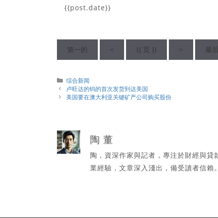
{{post.date}}
第一的
<
{{ 页 }}
>
最
分
综合新闻
類
卢旺达的钨的首次发货到达美国
美国要在澳大利亚关键矿产公司购买股份
陶 董
陶，資深作家與記者，專注於財經與貸
業經驗，文章深入淺出，備受讀者信賴