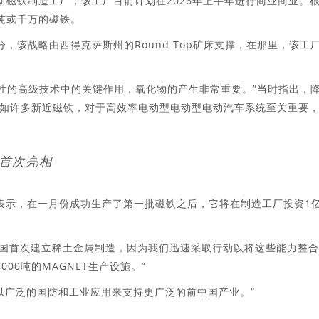
新磁铁制造工厂，该工厂目前计划在2026年上半年进行商业商业。
0吨或千万的磁铁。
分，该战略由西得克萨斯州的Round Top矿床支撑，在那里，该工
特性的高级技术中的关键作用，氧化物的产生非常重要。”当时指出，
如许多新近磁铁，对于高效率电动型电动型电动汽车系统至关重要
首次亮相
表示，在一月份成功生产了第一批磁铁之后，它将在制造工厂投资1
合将在美国首次建立稀土金属制造，因为我们迅速采取行动以将这些能力整
,000吨的MAGNET生产设施。”
以广泛的国防和工业应用来支持更广泛的前中国产业。”