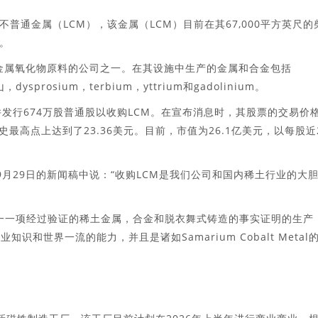
普通金属（LCM），该金属（LCM）目前在其67,000平方英尺的
。
理金属氧化物原料的公司之一。在其设施中生产的金属和合金包括
dysprosium，terbium，yttrium和gadolinium。
并发行674万股普通股以收购LCM。在宣布消息时，其股票的交易价
史最高点上达到了23.36美元。目前，市值为26.1亿美元，以每股近
er）在9月29日的新闻稿中说：“收购LCM是我们公司和国内稀土行业的大
唯一一项经过验证的稀土金属，合金和脱衣舞式铸造的事实证明的生产
和世界一流的能力，并且是诸如Samarium Cobalt Metal