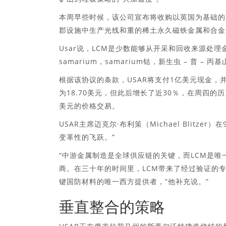
本周早些时候，该公司宣布将收购以英国为基础的不
郡设施中生产光线和重的稀土永久磁铁金属和合金
Usar说，LCM是少数能够从开采和回收来源处
samarium，samarium钴，新生虫 – 普 – 丙基山，
根据该协议的条款，USAR将支付1亿美元现金，
为18.70美元，但此后增长了近30％，在周四的历
美元的价格交易。
USAR主席迈克尔·布利策（Michael Blitz
变革性的飞跃。”
“中游金属制造是全球供应链的关键，而LCM是
商。在三十年的时间里，LCM带来了经过验证的专业知识
键国防材料的唯一西方提供者，”他补充说。”
垂直整合的策略