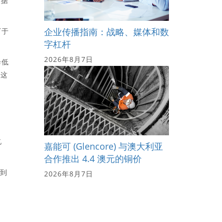
根据
企业传播指南：战略、媒体和数
厂于
字杠杆
2026年8月7日
降低
，这
亿
嘉能可 (Glencore) 与澳大利亚
合作推出 4.4 澳元的铜价
合到
2026年8月7日