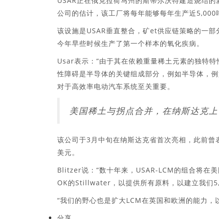
USAR正在俄克拉荷马州的斯蒂尔沃特建造烧结的
公司的估计，该工厂将每年能够每年生产近5,00
该设施是USAR垂直整合，矿et供应链策略的一部
今年早些时候生产了第一个样本的氧化疾病。
Usar表示：“由于其在依赖重量稀土元素的独特
性障碍是半导体的关键组成部分，例如半导体，例
对于高效率电动汽车系统至关重要。
美国稀土与拐点合并，在纳斯达克上
该公司于3月中旬在纳斯达克省首次亮相，此前曾
美元。
Blitzer说：“数十年来，USAR-LCM的组
OK的Stillwater，以提供所有原料，以建立我们5
“我们的野心也是扩大LCM在英国和欧洲的能力，
分享