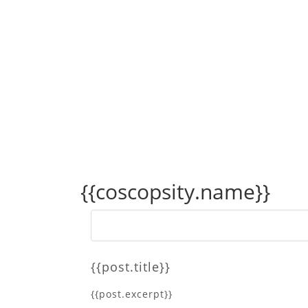
{{coscopsity.name}}
{{post.title}}
{{post.excerpt}}