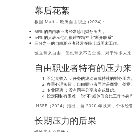
幕后花絮
根据 Malt – 欧洲自由职业 (2024)：
68% 的自由职业者经常感到财务压力，
54% 的人表示他们很难在精神上“断开联系”，
三分之一的自由职业者经常在晚上或周末工作。
独立带来自由，但也带来不安全感。对于许多人来
自由职业者特有的压力来
不定期收入
：任务的波动造成持续的财务压力
多重心理负荷
：自由职业者同时是商业、创意
专业隔离
：没有同事分享决定或疑虑。
设定限制有困难
：说“不”或休假会比工作本身
INSEE（2024）指出，自 2020 年以来，个体
长期压力的后果
慢性压力会导致：