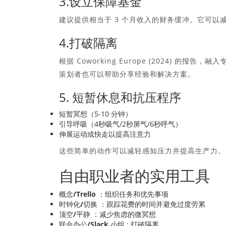
3.设立保障基金
建议提供相当于 3 个月收入的财务缓冲。它可
4.打破隔离
根据 Coworking Europe (2024) 
策划者也可以帮助分享经验和解决方案。
5. 短暂休息和抗压程序
短暂冥想（5-10 分钟）
引导呼吸（4秒吸气/2秒屏气/6秒呼气）
伸展运动或快走以提高注意力
这些简单的动作可以减轻感知压力并提高生产力。
自由职业者的实用工具
概念/Trello
：组织任务和优先事项
时钟化/切换
：跟踪花费的时间并避免过度劳累
顶空/平静
：减少焦虑的微冥想
联合办公/Slack 小组
: 打破隔离