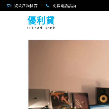
貸款諮詢留言
免費電話諮詢
跳
優利貸
至
主
要
U Lead Bank
內
容