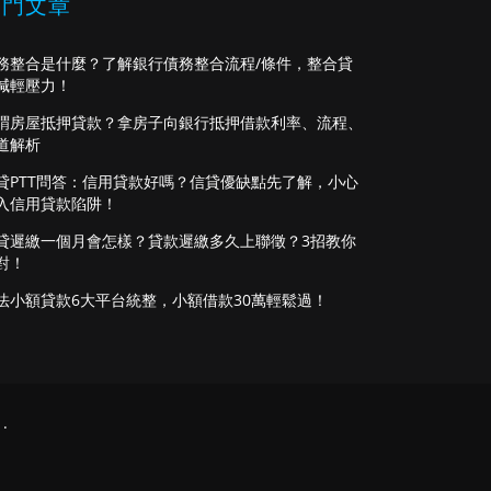
熱門文章
務整合是什麼？了解銀行債務整合流程/條件，整合貸
減輕壓力！
謂房屋抵押貸款？拿房子向銀行抵押借款利率、流程、
道解析
貸PTT問答：信用貸款好嗎？信貸優缺點先了解，小心
入信用貸款陷阱！
貸遲繳一個月會怎樣？貸款遲繳多久上聯徵？3招教你
對！
法小額貸款6大平台統整，小額借款30萬輕鬆過！
.