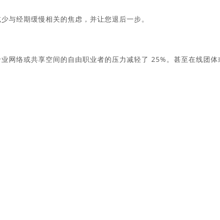
以减少与经期缓慢相关的焦虑，并让您退后一步。
的报告，融入专业网络或共享空间的自由职业者的压力减轻了 25%。甚至在线团体