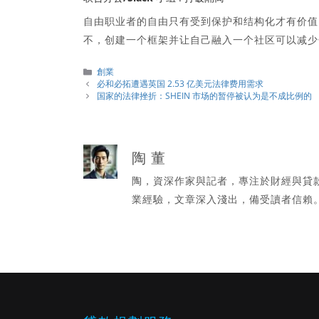
自由职业者的自由只有受到保护和结构化才有价值
不，创建一个框架并让自己融入一个社区可以减少
分
創業
類
必和必拓遭遇英国 2.53 亿美元法律费用需求
国家的法律挫折：SHEIN 市场的暂停被认为是不成比例的
陶 董
陶，資深作家與記者，專注於財經與貸
業經驗，文章深入淺出，備受讀者信賴