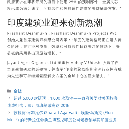
政府要求在即将开展的项目中使用 25% 的预制部件，金属夹芯
板已成为满足速度、可持续性和热舒适性需求的关键解决方案。”
印度建筑业迎来创新热潮
Prashant Deshmukh，Prashant Deshmukh Projects Pvt.
创始人兼首席建筑师有限公司表示：“印度的建筑格局正在进入黄
金阶段，在行业对质量、效率和可持续性日益关注的推动下，夹
芯板的采用将出现显着增长。”
Jayant Agro-Organics Ltd 董事长 Abhay V Udeshi 强调了自
力更生和研发的必要性，并表示“印度的聚氨酯和泡沫行业拥有成
为先进和可持续聚氨酯解决方案的全球中心的巨大潜力。”
分
金錢
類
超过 5,000 次延误，1,000 次取消——政府关闭对美国旅客
造成打击，预计航班削减高达 20%
莎拉德·阿加瓦尔 (Sharad Agarwal)：埃隆·马斯克 (Elon
Musk) 的特斯拉任命前兰博基尼印度公司老板领导其印度业务