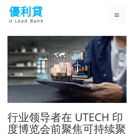
跳
優利貸
至
主
選
要
U Lead Bank
內
容
單
行业领导者在 UTECH 印
度博览会前聚焦可持续聚