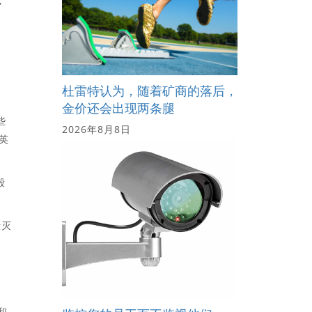
杜雷特认为，随着矿商的落后，
金价还会出现两条腿
些
2026年8月8日
英
毁
毁灭
和