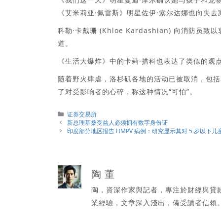
《艾米莉亚·佩雷斯》明星佐伊·索尔达娜也向失
科勒·卡戴珊 (Khloe Kardashian) 向
道。
《生活大爆炸》中的卡莉·措科也表达了类似的观
随着野火肆虐，洛杉矶各地的活动已被取消，包括
了对受影响者的心碎，称这种情况“可怕”。
分
证券交易所
類
新总理基桑受益人必须拥有数字身份证
印度部分地区报告 HMPV 病例：研究显示其对 5 岁以下
陶 董
陶，資深作家與記者，專注於財經與貸
業經驗，文章深入淺出，備受讀者信賴