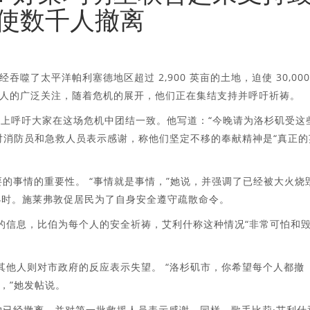
使数千人撤离
了太平洋帕利塞德地区超过 2,900 英亩的土地，迫使 30,000
人的广泛关注，随着危机的展开，他们正在集结支持并呼吁祈祷。
ram 上呼吁大家在这场危机中团结一致。他写道：“今晚请为洛杉矶受这
对消防员和急救人员表示感谢，称他们坚定不移的奉献精神是“真正的
的事情的重要性。 “事情就是事情，”她说，并强调了已经被大火烧
英里/小时。施莱弗敦促居民为了自身安全遵守疏散命令。
忧的信息，比伯为每个人的安全祈祷，艾利什称这种情况“非常可怕和
llar）等其他人则对市政府的反应表示失望。 “洛杉矶市，你希望每个人都撤
，”她发帖说。
物已经撤离，并对第一批救援人员表示感谢。同样，歌手比莉·艾利什