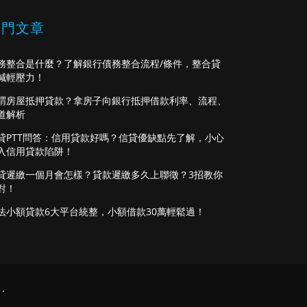
熱門文章
務整合是什麼？了解銀行債務整合流程/條件，整合貸
減輕壓力！
謂房屋抵押貸款？拿房子向銀行抵押借款利率、流程、
道解析
貸PTT問答：信用貸款好嗎？信貸優缺點先了解，小心
入信用貸款陷阱！
貸遲繳一個月會怎樣？貸款遲繳多久上聯徵？3招教你
對！
法小額貸款6大平台統整，小額借款30萬輕鬆過！
.