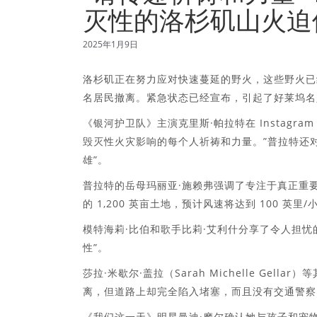
灭性的洛杉矶山火迫
2025年1月9日
洛杉矶正在努力应对快速蔓延的野火，这些野火已经吞噬
名居民撤离。紧急状态已经宣布，引起了好莱坞名
《银河护卫队》主演克里斯·帕拉特在 Instag
毁灭性火灾影响的每个人祈祷和力量。”普拉特还
雄”。
普拉特的岳母玛丽亚·施赖弗强调了专注于真正重要
的 1,200 英亩土地，预计风速将达到 100 
模特海莉·比伯和歌手比莉·艾利什分享了令人担
性”。
莎拉·米歇尔·盖拉（Sarah Michelle Ge
离，但道路上却完全陷入堵塞，而且没有交通警察
《我们这一天》明星曼迪·摩尔确认她与孩子和宠