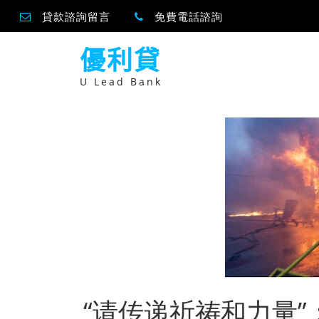
貸款諮詢留言
免費電話諮詢
跳
優利貸
至
主
要
U Lead Bank
內
容
“请传递祈祷和力量