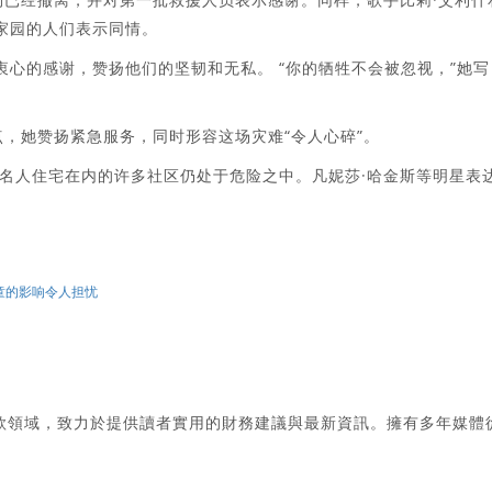
去家园的人们表示同情。
消防员致以衷心的感谢，赞扬他们的坚韧和无私。 “你的牺牲不会被忽视，”她写
点，她赞扬紧急服务，同时形容这场灾难“令人心碎”。
名人住宅在内的许多社区仍处于危险之中。凡妮莎·哈金斯等明星表
儿童的影响令人担忧
款領域，致力於提供讀者實用的財務建議與最新資訊。擁有多年媒體
。