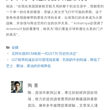
他说：“在我在美国国家航空航天局的整个职业生涯中，我都受到
一个单一的任务的驱使：突破人类太空飞行中可能的界限。这个
新角色使我能够帮助塑造月球的未来，以使我们的未来成为火星
战略，并加强与商业空间行业的伙伴关系。” Kshatriya还强调了
Artemis计划的重要性，称其为“我们重返月球和通往火星的门户
的基石”。
分
金錢
類
北阿坎德邦CM称新一代GST为“历史性决定”
GST税率削减反应印度现场直播：乳制奶牛的削减，降低了
芝士，酥油，黄油的价格降低
陶 董
陶，資深作家與記者，專注於財經與貸款領
域，致力於提供讀者實用的財務建議與最新
資訊。擁有多年媒體從業經驗，文章深入淺