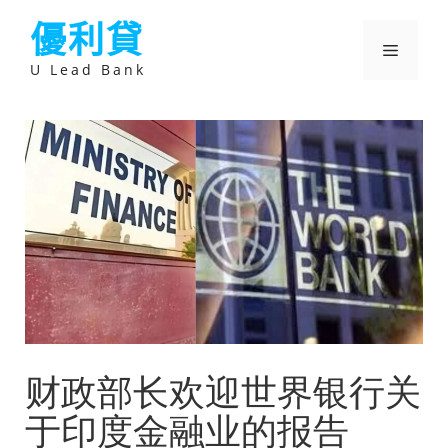
跳
優利貸
至
主
選
要
U Lead Bank
內
容
單
财政部长欢迎世界银行关
于印度金融业的报告