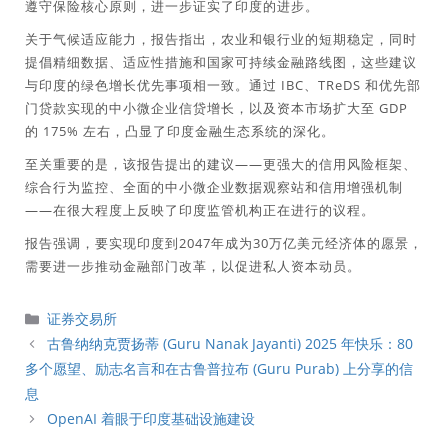
遵守保险核心原则，进一步证实了印度的进步。
关于气候适应能力，报告指出，农业和银行业的短期稳定，同时
提倡精细数据、适应性措施和国家可持续金融路线图，这些建议
与印度的绿色增长优先事项相一致。通过 IBC、TReDS 和优先部
门贷款实现的中小微企业信贷增长，以及资本市场扩大至 GDP
的 175% 左右，凸显了印度金融生态系统的深化。
至关重要的是，该报告提出的建议——更强大的信用风险框架、
综合行为监控、全面的中小微企业数据观察站和信用增强机制
——在很大程度上反映了印度监管机构正在进行的议程。
报告强调，要实现印度到2047年成为30万亿美元经济体的愿景，
需要进一步推动金融部门改革，以促进私人资本动员。
分
证券交易所
類
古鲁纳纳克贾扬蒂 (Guru Nanak Jayanti) 2025 年快乐：80
多个愿望、励志名言和在古鲁普拉布 (Guru Purab) 上分享的信
息
OpenAI 着眼于印度基础设施建设