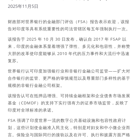
2025年11月5日
财政部对世界银行的金融部门评估（FSA）报告表示欢迎，该报
告对印度等具有系统重要性的司法管辖区每五年强制执行一次。
该报告于 2025 年 10 月 30 日发布，确认自 2017 年 FSAP 以
来，印度的金融体系显着增强了弹性、多元化和包容性，并称赞
大胆的改革使印度能够从 2010 年代的压力事件和大流行中迅速
复苏。
世界银行认可印度加强银行业和非银行金融公司监管——扩大对
合作银行的监管、更严格的审慎规范以及尊重部门多样性的基于
规模的非银行金融公司框架。
该报告认可在抵押品增强、可持续金融框架和企业债务市场发展
基金（CDMDF）的支持下实行强有力的证券市场监管，反映了
印度对全球标准的承诺。
FSA 强调了印度世界一流的数字公共基础设施和包容性政府计
划，这些计划使金融准入民主化，特别是对妇女和中小微企业而
言。保险业与国际同行的接轨以及在许可、执行和披露方面严格