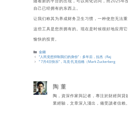
随着新的平台的出现，可以简化访问，而2025
自己已经拥有的东西上。
让我们称其为养成财务卫生习惯，一种使您无法重
这些工具是您所拥有的。现在是时候很好地应用它
愉快的投资。
分
金錢
類
“人民党想抑制我们的身份”：多年后，拉杰（Raj
“ 7月4日快乐”，马克·扎克伯格（Mark Zuckerberg
陶 董
陶，資深作家與記者，專注於財經與貸
業經驗，文章深入淺出，備受讀者信賴