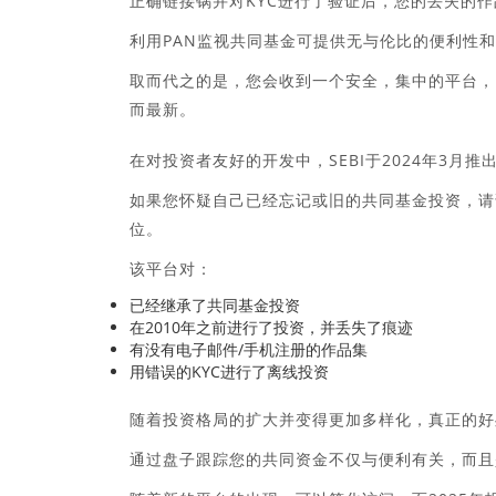
正确链接锅并对KYC进行了验证后，您的丢失的作
利用PAN监视共同基金可提供无与伦比的便利性
取而代之的是，您会收到一个安全，集中的平台，
而最新。
在对投资者友好的开发中，SEBI于2024年3月推
如果您怀疑自己已经忘记或旧的共同基金投资，请访问S
位。
该平台对：
已经继承了共同基金投资
在2010年之前进行了投资，并丢失了痕迹
有没有电子邮件/手机注册的作品集
用错误的KYC进行了离线投资
随着投资格局的扩大并变得更加多样化，真正的好
通过盘子跟踪您的共同资金不仅与便利有关，而且