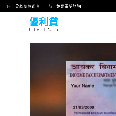
貸款諮詢留言
免費電話諮詢
跳
優利貸
至
主
要
U Lead Bank
內
容