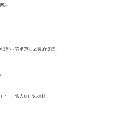
户网站：
io或PAN请求声明之类的链接。
码
TP）。输入OTP以确认。