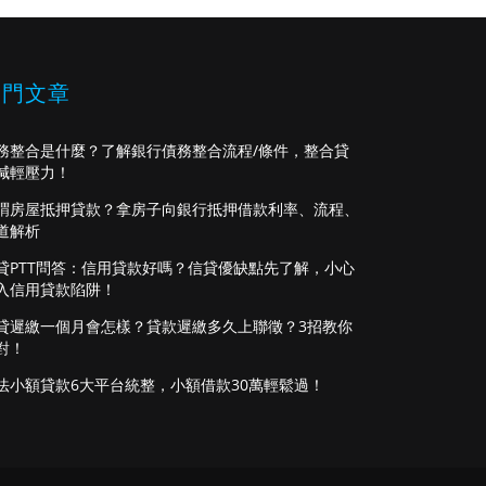
熱門文章
務整合是什麼？了解銀行債務整合流程/條件，整合貸
減輕壓力！
謂房屋抵押貸款？拿房子向銀行抵押借款利率、流程、
道解析
貸PTT問答：信用貸款好嗎？信貸優缺點先了解，小心
入信用貸款陷阱！
貸遲繳一個月會怎樣？貸款遲繳多久上聯徵？3招教你
對！
法小額貸款6大平台統整，小額借款30萬輕鬆過！