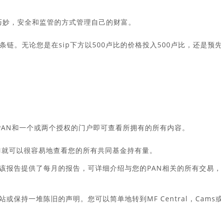
以巧妙，安全和监管的方式管理自己的财富。
链。无论您是在sip下方以500卢比的价格投入500卢比，还是预
PAN和一个或两个授权的门户即可查看所拥有的所有内容。
AN就可以很容易地查看您的所有共同基金持有量。
，该报告提供了每月的报告，可详细介绍与您的PAN相关的所有交易
或保持一堆陈旧的声明。您可以简单地转到MF Central，Cams
。