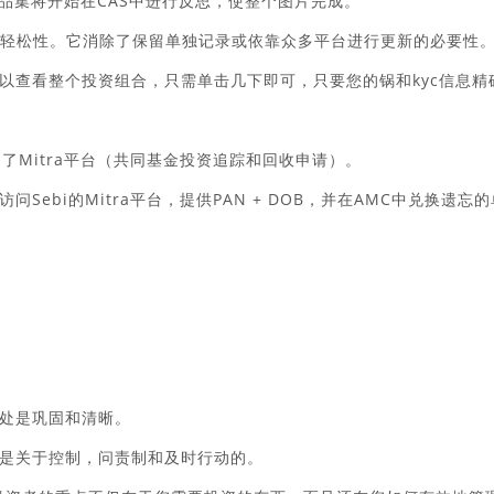
品集将开始在CAS中进行反思，使整个图片完成。
和轻松性。它消除了保留单独记录或依靠众多平台进行更新的必要性
以查看整个投资组合，只需单击几下即可，只要您的锅和kyc信息精
出了Mitra平台（共同基金投资追踪和回收申请）。
ebi的Mitra平台，提供PAN + DOB，并在AMC中兑换遗忘的
处是巩固和清晰。
是关于控制，问责制和及时行动的。