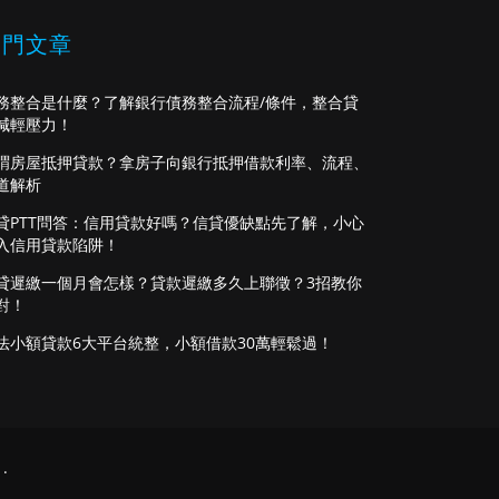
熱門文章
務整合是什麼？了解銀行債務整合流程/條件，整合貸
減輕壓力！
謂房屋抵押貸款？拿房子向銀行抵押借款利率、流程、
道解析
貸PTT問答：信用貸款好嗎？信貸優缺點先了解，小心
入信用貸款陷阱！
貸遲繳一個月會怎樣？貸款遲繳多久上聯徵？3招教你
對！
法小額貸款6大平台統整，小額借款30萬輕鬆過！
.