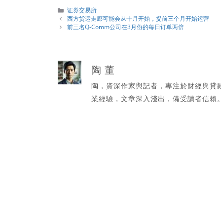
分
证券交易所
類
西方货运走廊可能会从十月开始，提前三个月开始运营
前三名Q-Comm公司在3月份的每日订单两倍
陶 董
陶，資深作家與記者，專注於財經與貸
業經驗，文章深入淺出，備受讀者信賴