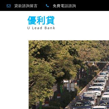
貸款諮詢留言
免費電話諮詢
跳
優利貸
至
主
要
U Lead Bank
內
容