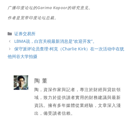
广播印度论坛的Garima Kapoor的研究意见。
作者是宽带印度论坛总裁。
分
证券交易所
類
LBMA说，白宫关税最新消息是“欢迎开发”。
保守派评论员查理·柯克（Charlie Kirk）在一次活动中在犹
他州谷大学拍摄
陶 董
陶，資深作家與記者，專注於財經與貸款領
域，致力於提供讀者實用的財務建議與最新
資訊。擁有多年媒體從業經驗，文章深入淺
出，備受讀者信賴。