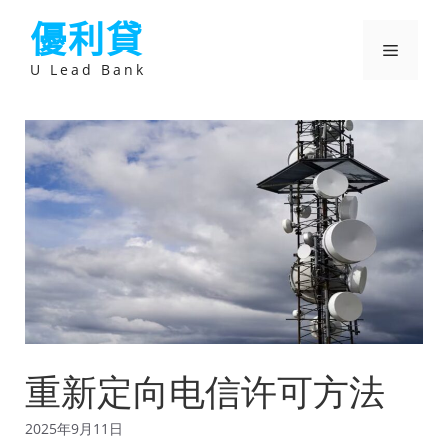
跳
優利貸
至
主
選
要
U Lead Bank
內
容
單
重新定向电信许可方法
2025年9月11日