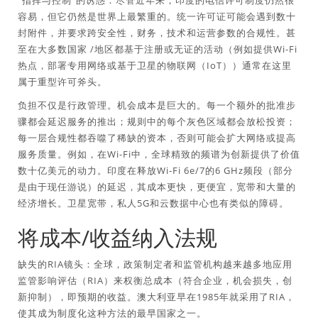
“指挥与控制”的诱惑：尽管近年来，印度的电信许可制度仍然很
容易，但它仍然是世界上最繁重的。统一许可证可能会遇到数十
封附件，并要求跨安全性，财务，技术和运营参数的合规性。甚
至在大多数国家 /地区都基于注册或无证的活动（例如提供Wi-Fi
热点，部署专用网络或基于卫星的物联网（IoT））通常在这里
属于重型许可斧头。
负担不仅是行政管理。机会成本是巨大的。每一个额外的批准步
骤都会延迟服务的推出；规则中的每个灰色区域都会放松投资；
每一层合规性都吞噬了稀缺的资本，否则可能会扩大网络或提高
服务质量。例如，在Wi-Fi中，全球精致的频谱为创新提供了价值
数十亿美元的动力。印度在释放Wi-Fi 6e/7的6 GHz频段（部分
是由于现任游说）的延迟，其成本更快，更便宜，宽带和大量的
经济增长。卫星宽带，私人5G和云数据中心也有类似的障碍。
将成本/收益纳入法规
缺失的RIA镜头：全球，政策制定者和监管机构越来越多地应用
监管影响评估（RIA）来权衡总成本（符合企业，机会损失，创
新抑制），即预期的收益。澳大利亚早在1985年就采用了RIA，
使其成为制度化这种方法的最早国家之一。