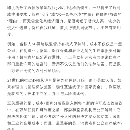
印度的数字通信政策流程很少应用这样的镜头。一旦提出了许可
或注册要求，就在“安全”或“水平竞争环境”方面存在缺陷/放错的
“理由”，而无需量化其经济阻力。是否考虑了替代方案，较少的
侵入性选择，例如自我认证，前执行或共同调节，几乎没有透明
度。
例如，当私人5G网络以监管持有模式保持时，成本不仅仅是一些
公司。在制造业，物流，医疗保健和农业之间的生产率损失可能
使用了超可靠的低延迟连通性。当卫星宽带运营商面临来自多个
部门重叠许可的迷宫时，费用不仅仅是他们的法律法案，而是数
百万未经无忧的农村公民脱机。
21世纪的框架必须从许可是例外的原则开始，而不是默认值。如
果有理由（管理稀缺范围，确保互连或保护国家安全），则应该
是狭窄的，技术中立的，并且与风险成比例。
至关重要的是，成本/福利分析应嵌入到每个新的许可或监管建议
中。在强加任何许可制度之前，部委和监管机构应公开解释：它
解决的具体问题；是否考虑了侵入性的解决方案及其结果；政府
和工业的合规成本；而且，最重要的是，消费者和公众的净成本/
收益。