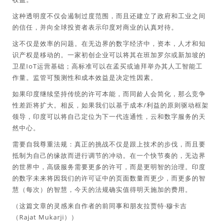
这种透明度不仅会遏制过度范围，而且还建立了政府和工业之间
的信任，并向全球投资者表示印度对商业的认真对待。
这不仅是效率的问题。在无边界的数字经济中，资本，人才和知
识产权是移动的。一家初创企业可以将其在班加罗尔或新加坡的
卫星IoT运营基础；高标准可以在孟买或迪拜举办其人工智能工
作量。监管可预测性和成本效益是决定性因素。
如果印度继续坚持传统的许可本能，而同龄人会简化，那么竞争
性差距将扩大。相反，如果我们以基于成本/利益的原则驱动框架
领导，印度可以将自己定位为下一代连通性，云和数字服务的天
然中心。
需要自我尊重法规：真正的挑战不仅是跟上技术的步伐，而且要
抵制为自己的缘故而进行调节的冲动。在一个快节奏的，无边界
的世界中，高级服务需要更多的许可，而是更明智的治理。印度
的数字未来将因我们的许可证中的页面数量而更少，而更多的智
慧（每次）的智慧，今天的法规确实值得明天施加的费用。
（这篇文章的灵感来自作者的前同事和朋友拉贾特·穆卡吉
（Rajat Mukarji））