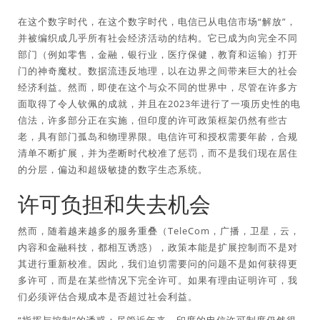
在这个数字时代，在这个数字时代，电信已从电信市场“解放”，
并被编织成几乎所有社会经济活动的结构。它已成为向完全不同
部门（例如零售，金融，银行业，医疗保健，教育和运输）打开
门的神奇魔杖。数据流违反地理，以在边界之间带来巨大的社会
经济利益。然而，即使在这个与众不同的世界中，尽管在许多方
面取得了令人钦佩的成就，并且在2023年进行了一项历史性的电
信法，许多部分正在实施，但印度的许可政策框架仍然有些古
老，具有部门孤岛和物理界限。电信许可和授权需要年龄，合规
清单不断扩展，并为垄断时代校准了惩罚，而不是我们现在居住
的分层，偏边和超级敏捷的数字生态系统。
许可负担和失去机会
然而，随着越来越多的服务重叠（TeleCom，广播，卫星，云，
内容和金融科技，都相互诱惑），政策本能是扩展控制而不是对
其进行重新校准。因此，我们迫切需要问的问题不是如何获得更
多许可，而是在某些情况下完全许可。如果有理由证明许可，我
们必须评估合规成本是否超过社会利益。