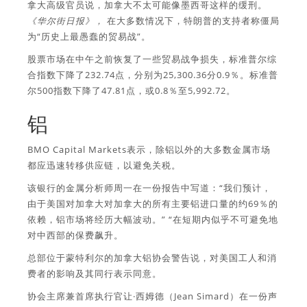
拿大高级官员说，加拿大不太可能像墨西哥这样的缓刑。
《华尔街日报》，
在大多数情况下，特朗普的支持者称僵局
为“历史上最愚蠢的贸易战”。
股票市场在中午之前恢复了一些贸易战争损失，标准普尔综
合指数下降了232.74点，分别为25,300.36分0.9％。标准普
尔500指数下降了47.81点，或0.8％至5,992.72。
铝
BMO Capital Markets表示，除铝以外的大多数金属市场
都应迅速转移供应链，以避免关税。
该银行的金属分析师周一在一份报告中写道：“我们预计，
由于美国对加拿大对加拿大的所有主要铝进口量的约69％的
依赖，铝市场将经历大幅波动。” “在短期内似乎不可避免地
对中西部的保费飙升。
总部位于蒙特利尔的加拿大铝协会警告说，对美国工人和消
费者的影响及其同行表示同意。
协会主席兼首席执行官让·西姆德（Jean Simard）在一份声