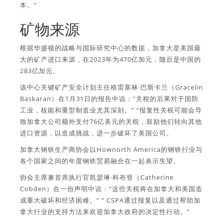
本。”
矿物来源
根据华盛顿的战略与国际研究中心的数据，加拿大是美国最
大的矿产进口来源，在2023年为470亿加元，随后是中国的
283亿加元。
该中心关键矿产安全计划主任格雷塞林·巴斯卡兰（Gracelin
Baskaran）在1月31日的报告中说：“关税的后果对于国防
工业，核能和重型制造业尤其深刻。” “报复性关税可能会导
致加拿大公司额外支付76亿美元的关税，鼓励他们转向其他
进口资源，以造成挑战，进一步破坏了美国公司。
加拿大钢铁生产商协会以Hownorth America的钢铁行业与
各个国家之间的年度钢铁贸易融合在一起表示失望。
协会主席兼首席执行官凯瑟琳·科布登（Catherine
Cobden）在一份声明中说：“这些关税将在加拿大和美国造
成重大破坏和经济困难。” “ CSPA通过报复以及通过帮助加
拿大行业的支持方法来欢迎加拿大政府的决定性行动。”