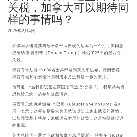
关税，加拿大可以期待同
样的事情吗？
2025年2月4日
在该国承诺将其与数千名部队僵硬的边界后一个月，美国总
统唐纳德·特朗普（Donald Trump）延迟了25％的墨西哥
关税。
墨西哥计划将10,000名士兵部署到其北部边界。特朗普说，
墨西哥城和华盛顿计划利用本月进行进一步的安排。
他写道：“当我们试图在两国之间达成“交易”时，我期待与肖
恩鲍姆总统一起参加这些谈判。”
墨西哥总统克劳迪娅·辛巴姆（Claudia Sheinbaum）在X
周一表示，这项交易要求美国承诺以防止袭击武器的运输，
以加固毒品卡特尔，以贩运芬太尼的贩毒，这是特朗普投诉
的根源。
美国总统周一通过电话和加拿大总理贾斯汀·特鲁多（Justin