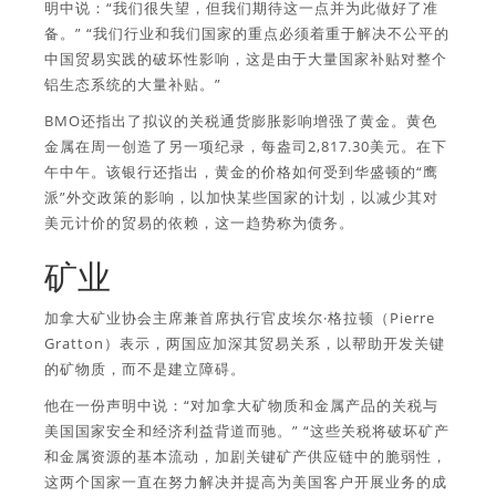
明中说：“我们很失望，但我们期待这一点并为此做好了准
备。” “我们行业和我们国家的重点必须着重于解决不公平的
中国贸易实践的破坏性影响，这是由于大量国家补贴对整个
铝生态系统的大量补贴。”
BMO还指出了拟议的关税通货膨胀影响增强了黄金。黄色
金属在周一创造了另一项纪录，每盎司2,817.30美元。在下
午中午。该银行还指出，黄金的价格如何受到华盛顿的“鹰
派”外交政策的影响，以加快某些国家的计划，以减少其对
美元计价的贸易的依赖，这一趋势称为债务。
矿业
加拿大矿业协会主席兼首席执行官皮埃尔·格拉顿（Pierre
Gratton）表示，两国应加深其贸易关系，以帮助开发关键
的矿物质，而不是建立障碍。
他在一份声明中说：“对加拿大矿物质和金属产品的关税与
美国国家安全和经济利益背道而驰。” “这些关税将破坏矿产
和金属资源的基本流动，加剧关键矿产供应链中的脆弱性，
这两个国家一直在努力解决并提高为美国客户开展业务的成