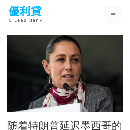
跳
優利貸
至
主
選
要
U Lead Bank
內
容
單
随着特朗普延迟墨西哥的