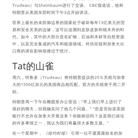
Trudeau）与Sheinbaum进行了交谈。 CBC报道说，他和
特朗普从美国东部时间下午3点开始讲话。
世界上最长的未防御边界的国家处于破坏每年13亿美元的贸
易和安全关系的边缘，这可以追溯到皮肤皮肤和独木舟的时
代。如今，其中的大部分是在矿物，石油和木材等自然资源
中，以及完全集成的汽车和能源领域。对供应链和加拿大出
口商的潜在影响很难过于统计。
Tat的山雀
周六，特鲁多（Trudeau）将特朗普提议的25％关税与加拿
大的1550亿加元的美国商品相匹配。双方的关税将于周二开
始。
特朗普周一下午在椭圆形办公室说：“早上我们早上进行了
很好的聊天，但我确实问了他几个问题。” “您是否知道美国
银行不允许在加拿大开展业务？你能相信吗？这是我们谈论
的许多事情之一，我认为我们将赢得大多数主题。”
在一个星期中，
《纽约时报》
引用一位不愿透露姓名的加