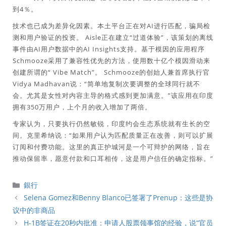
到4％。
技术也已成为差异化因素。本土平台正在对AI进行匹配，骗局检
测和用户验证的投资。 Aisle正在建立“过道体验”，该策划的离线
事件由AI用户数据中的AI Insights支持。基于模因的应用程序
Schmooze采用了兼容性优先的方法，使用数十亿个模因滑动来
创建所谓的“ Vibe Match”。 Schmooze的创始人兼首席执行官
Vidya Madhavan说：“简单地复制次要调整的全球同行就不
会。尤其是女性对内容主导的格式感到更加满意。”该应用在印度
拥有350万用户，上个月的收入增加了两倍。
专家认为，只要执行仍然敏锐，印度约会生态系统就有生长的空
间。克里希纳说：“如果用户认为匹配质量正在改善，则可以扩展
订阅和付费功能。这里的真正护城河是一个可辩护的网络，旨在
推动保留率，愿意付款和口耳相传，这是用户信任的确定指标。”
分
銀行
類
Selena Gomez和Benny Blanco已签署了Prenup：这些是协
议中的非商品
H-1B签证在20秒内批准：申请人股票领事馆的经验，说“官员