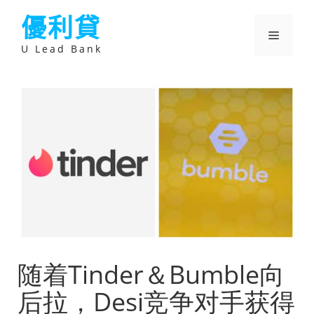
跳
優利貸
至
主
選
要
U Lead Bank
內
容
單
随着Tinder＆Bumble向
后拉，Desi竞争对手获得