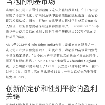
当地的利基市场
当地约会公司正在通过创新解决这些文化细微差别。它们的功能
超出了语言本地化，扩展到反映印度敏感性的隐私设置，验证协
议和发现格式。例如，打结约会需要通过提供信件或工资单的收
入验证，以迎合想要确保经济兼容性的用户。 Luxy和Glambu等
豪华平台使用类似的机制，限制了每年获得超过500万卢比的男
性成员的访问。
Aisle于2022年被Info Edge India收购，是最杰出的球员之一。
该公司正在报告稳定的增长，即使在基于滑动的约会设置的疲劳
中也在稳定增长。“当今的用户寻求有意义的联系和真正的陪伴，
而不是短暂的相遇，” Aisle Network负责人Chandni Gaglani
说。该公司的23财年增长了123％，其次是24财年的10％，在25
财年为7％。目前，它的同比增长35％，一些白话优先的垂直领
域为60–70％。
创新的定价和性别平衡的盈利
关键
平衡性别比率是本地应用程序的核心重点，因为这决定了整体体