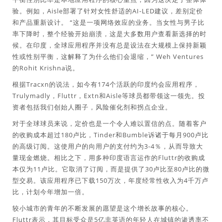
验。例如，Aisle部署了针对女性舒适的AI-LED建议，差别定价
和产品重新设计。 “这是一项网络效应的业务。当女性与男子比
率下降时，整个经验开始崩溃，这是大多数用户查看新选择的时
候。在印度，全球应用程序并没有总是设法在大规模上保持新颖
性或性别平衡，这解释了为什么他们会退缩，” Weh Ventures
的Rohit Krishna说。
根据Tracxn的说法，如今有174个活跃的印度约会应用程序，
Trulymadly，Fluttr，Extn和Aisle等球员都带领这一领先。投
资者包括我们创始人圈子，风险催化剂和拐点企业。
对于全球球员来说，定价也是一个令人难以置信的点。随着客户
的收购成本超过180卢比，Tinder和Bumble诉诸于每月900卢比
的高级订阅。这使用户的向用户的支付约为3-4％，从而导致大
量现金燃烧。相比之下，用多种印度语言运作的Fluttr的收购成
本仅为11卢比。它取消了订阅，而是提供了30卢比至80卢比的微
型交易。该应用程序已下载150万次，年度经常性收入为4千万卢
比，计划今年增加一倍。
较小城市的青年的不断发展的愿望是这个增长故事的核心。
Fluttr表示，其目标受众是5亿非英语的年轻人在城镇的渗透率不