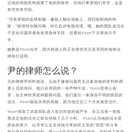
过他的拘留机构脱离了他的拘留所，但他们希望他们有空，这是
有空的有空的。
“没有穿他的监狱制服，嫌疑人躺在地板上，强烈抵制他的拘
留，”助理特别顾问哦，钟孔告诉电视传理。哦，她的团队成员出
于安全问题而避免使用身体手段，但通知Yoon下次将执行手
令。
她敦促Yoon合作，因为韩国人民正在密切关注是否同样地将法
律执行适用。
尹的律师怎么说？
元的律师早些时候说，元由于健康问题而无法参加他的审判和调
查人员的询问。他们在周四的一份声明中说，Yoon患有心血
管，自主神经系统和眼睛问题。他们援引一家身份不明的医院的
说法，Yoon面临失明的风险，因为他过去三个月未接受治疗。
Yoon强加了武装部队进入首尔街道的戒严令，在立法者一致投
票决定他的法令之前仅持续了几个小时。 Yoon认为他的法令是
拼命的努力，以寻求公众支持他与李的民主党的“邪恶”的斗争，
然后是妨碍他的议程，弹each官员的主要反对党，并削减了政府