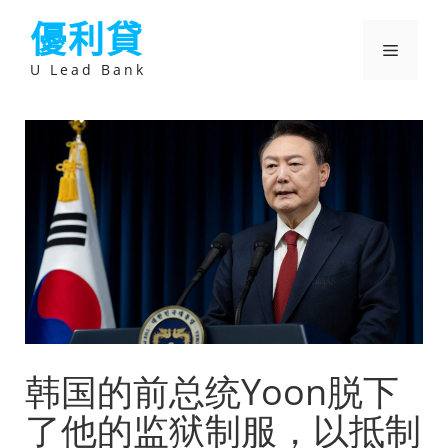
跳
優利貸
至
主
選
要
U Lead Bank
內
容
單
韩国的前总统Yoon脱下
了他的监狱制服，以抵制