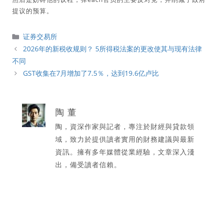
提议的预算。
分
证券交易所
類
2026年的新税收规则？ 5所得税法案的更改使其与现有法律
不同
GST收集在7月增加了7.5％，达到19.6亿卢比
陶 董
陶，資深作家與記者，專注於財經與貸款領
域，致力於提供讀者實用的財務建議與最新
資訊。擁有多年媒體從業經驗，文章深入淺
出，備受讀者信賴。