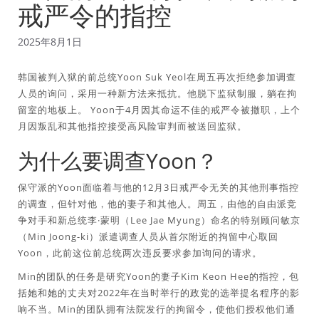
戒严令的指控
2025年8月1日
韩国被判入狱的前总统Yoon Suk Yeol在周五再次拒绝参加调查
人员的询问，采用一种新方法来抵抗。他脱下监狱制服，躺在拘
留室的地板上。 Yoon于4月因其命运不佳的戒严令被撤职，上个
月因叛乱和其他指控接受高风险审判而被送回监狱。
为什么要调查Yoon？
保守派的Yoon面临着与他的12月3日戒严令无关的其他刑事指控
的调查，但针对他，他的妻子和其他人。周五，由他的自由派竞
争对手和新总统李·蒙明（Lee Jae Myung）命名的特别顾问敏京
（Min Joong-ki）派遣调查人员从首尔附近的拘留中心取回
Yoon，此前这位前总统两次违反要求参加询问的请求。
Min的团队的任务是研究Yoon的妻子Kim Keon Hee的指控，包
括她和她的丈夫对2022年在当时举行的政党的选举提名程序的影
响不当。Min的团队拥有法院发行的拘留令，使他们授权他们通