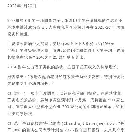
2025年1月20日
行业机构 CII 的一项调查显示，随着印度在充满挑战的全球经济
环境中继续成为亮点，大多​​数私营企业预计将在 2025-26 年增加
投资和就业。
工资增长影响个人消费，受访样本企业中大部分（约40%至
45%）的高级管理人员、管理/监督职位和普通工人的平均工资增
长幅度在10%至20%之间25 财年的百分比。
2024 财年也出现了类似的趋势，凸显了员工收入的持续增长。
报告指出：“政府发起的稳健经济政策帮助经济复苏，特别强调公
共资本支出带动的增长。”
CII 进行了一项全印度调查，以评估私营部门投资、创造就业和
工资增长的趋势。虽然该调查预计到 2 月第一周将覆盖 500 家公
司，但来自大中型和小型企业 300 家公司的中期结果显示，印度
经济前景乐观。
CII 总干事钱德拉吉特·巴纳吉 (Chandrajit Banerjee) 表示：“鉴
于 70% 的受访公司表示计划在 2026 财年进行投资，未来几个季