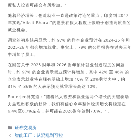
度私人投资可能会有所增加。”
随着经济增长，创造就业一直是政策讨论的重点，印度到 2047
年实现“Viksit Bharat”的愿景在很大程度上依赖于创造高质量的
就业机会。
调查的初步结果显示，约 97% 的样本企业预计在 2024-25 年和
2025-26 年都会增加就业。事实上，79% 的公司报告在过去三年
中增加了员工。
在回答关于 2025 财年和 2026 财年预计就业创造程度的问题
时，约 97% 的企业表示就业预计将增加，其中 42% 至 46% 的
企业表示就业将在现有基础上增加 10% 至 20%劳动力中，约
31% 至 36% 的人表示预期就业增长高达 10%。
Banerjee补充道：“随着私人投资和就业这两个增长的关键驱动
力呈现出积极的趋势，我们有信心今年整体经济增长将稳定在
6.4%至6.7%左右，并可能在2026财年达到7.0%。” 。
分
证券交易所
類
智能工厂：从混乱到可控