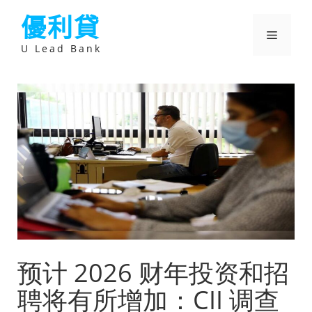
跳
優利貸
至
主
選
要
U Lead Bank
內
容
單
预计 2026 财年投资和招
聘将有所增加：CII 调查