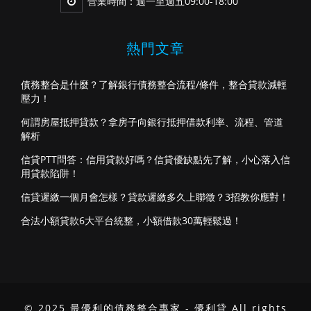
營業時間：週一至週五09:00-18:00
熱門文章
債務整合是什麼？了解銀行債務整合流程/條件，整合貸款減輕
壓力！
何謂房屋抵押貸款？拿房子向銀行抵押借款利率、流程、管道
解析
信貸PTT問答：信用貸款好嗎？信貸優缺點先了解，小心落入信
用貸款陷阱！
信貸遲繳一個月會怎樣？貸款遲繳多久上聯徵？3招教你應對！
合法小額貸款6大平台統整，小額借款30萬輕鬆過！
© 2025 最優利的債務整合專家 - 優利貸 All rights