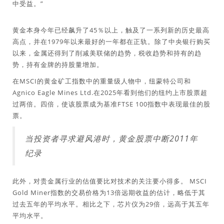
中受益。”
黄金本身今年已经飙升了45％以上，触及了一系列新的历史最高
高点，并在1979年以来最好的一年都在正轨。除了中央银行购买
以来，金属还得到了削减美联储的趋势，税收趋势和持有的趋
势，持有金牌的持股量增加。
在MSCI的黄金矿工指数中的重量级人物中，纽蒙特公司和
Agnico Eagle Mines Ltd.在2025年看到他们的纽约上市股票超
过两倍。四倍，使该股票成为基准FTSE 100指数中表现最佳的股
票。
当投资者寻求避风港时，黄金股票中断2011年
纪录
此外，对贵金属行业的估值要比对技术的关注要小得多。 MSCI
Gold Miner指数的交易价格为13倍远期收益的估计，略低于其
过去五年的平均水平。相比之下，芯片仪为29倍，远高于其五年
平均水平。