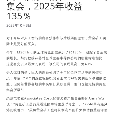
集会，2025年收益
135％
2025年10月3日
对于今年对人工智能的所有炒作和芯片股票的激增，黄金矿工实
际上是更好的买入。
今年，MSCI Inc.的全球黄金股票飙升了约135％，追踪了贵金属
的增长。与指数编译器对全球主要半导体公司的衡量标准相比，
这是有史以来最大的表现，该公司的表现最高，为40％。
令人惊讶的是，巨大的差距强调了今年的全球市场中的关键动
态：即使FOMO的感觉驱使投资者追求与AI相关的任何事物的收
益，但随着世界各地的中央银行累积金属，他们也被无情的黄金
集会所吸引。
悉尼范埃克Associates Corp.的交叉资产投资策略师Anna Wu
说：“黄金矿工是我最看涨的中等主题呼吁之一。” Gold具有避风
港的吸引力，“虽然黄金矿工也将从利润率的扩大和估值重新评估