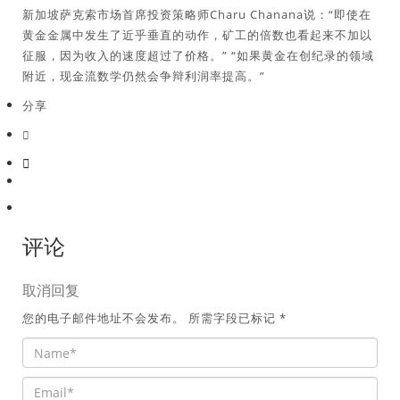
新加坡萨克索市场首席投资策略师Charu Chanana说：“即使在
黄金金属中发生了近乎垂直的动作，矿工的倍数也看起来不加以
征服，因为收入的速度超过了价格。” “如果黄金在创纪录的领域
附近，现金流数学仍然会争辩利润率提高。”
分享
评论
取消回复
您的电子邮件地址不会发布。
所需字段已标记
*