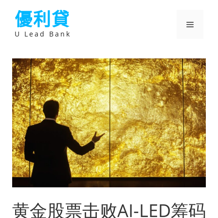
跳
優利貸
至
主
選
要
U Lead Bank
內
容
單
黄金股票击败AI-LED筹码