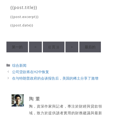
{{post.title}}
{{post.excerpt}}
{{post.date}}
第一的
<
{{ 页 }}
>
最后的
分
综合新闻
類
公司贷款将在H2中恢复
在与特朗普政府的会谈报告后，美国的稀土分享了激增
陶 董
陶，資深作家與記者，專注於財經與貸款領
域，致力於提供讀者實用的財務建議與最新