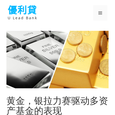
跳
優利貸
至
主
選
要
U Lead Bank
內
容
單
黄金，银拉力赛驱动多资
产基金的表现