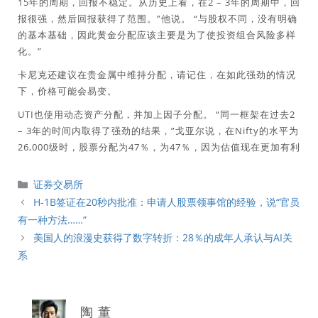
15年的周期，回报不稳定。从历史上看，在2 – 3年的周期中，回
报很强，然后回报获得了范围。”他说。 “与股权不同，没有明确
的基本基础，因此黄金分配应该主要是为了使投资组合风险多样
化。”
卡尼克还建议在贵金属中维持分配，请记住，在如此强劲的情况
下，价格可能会易变。
UTI也使用动态资产分配，并加上因子分配。 “同一框架在过去2
– 3年的时间内取得了强劲的结果，”戈亚尔说，在Nifty的水平为
26,000级时，股票分配为47％，为47％，因为估值现在更加有利
分
证券交易所
類
H-1B签证在20秒内批准：申请人股票领事馆的经验，说“官员
有一种方法……”
美国人的浪漫史获得了数字转折：28％的成年人承认与AI关
系
陶 董