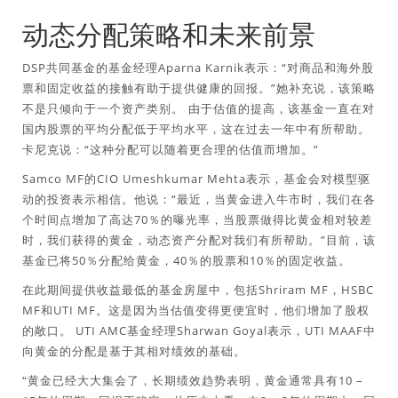
动态分配策略和未来前景
DSP共同基金的基金经理Aparna Karnik表示：“对商品和海外股
票和固定收益的接触有助于提供健康的回报。”她补充说，该策略
不是只倾向于一个资产类别。 ⁠由于估值的提高，该基金一直在对
国内股票的平均分配低于平均水平，这在过去一年中有所帮助。
卡尼克说：“这种分配可以随着更合理的估值而增加。”
Samco MF的CIO Umeshkumar Mehta表示，基金会对模型驱
动的投资表示相信。他说：“最近，当黄金进入牛市时，我们在各
个时间点增加了高达70％的曝光率，当股票做得比黄金相对较差
时，我们获得的黄金，动态资产分配对我们有所帮助。”目前，该
基金已将50％分配给黄金，40％的股票和10％的固定收益。
在此期间提供收益最低的基金房屋中，包括Shriram MF，HSBC
MF和UTI MF。这是因为当估值变得更便宜时，他们增加了股权
的敞口。 UTI AMC基金经理Sharwan Goyal表示，UTI MAAF中
向黄金的分配是基于其相对绩效的基础。
“黄金已经大大集会了，长期绩效趋势表明，黄金通常具有10 –