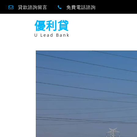
貸款諮詢留言
免費電話諮詢
跳
優利貸
至
主
要
U Lead Bank
內
容