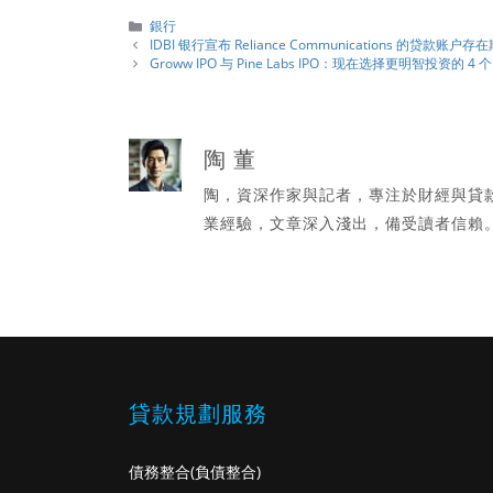
分
銀行
類
IDBI 银行宣布 Reliance Communications 的贷款账户
Groww IPO 与 Pine Labs IPO：现在选择更明智投资的 4
陶 董
陶，資深作家與記者，專注於財經與貸
業經驗，文章深入淺出，備受讀者信賴
貸款規劃服務
債務整合
(負債整合)