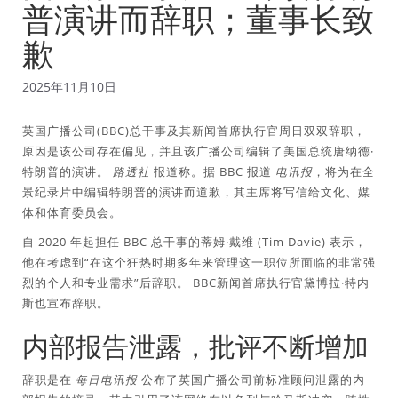
普演讲而辞职；董事长致
歉
2025年11月10日
英国广播公司(BBC)总干事及其新闻首席执行官周日双双辞职，
原因是该公司存在偏见，并且该广播公司编辑了美国总统唐纳德·
特朗普的演讲。
路透社
报道称。据 BBC 报道
电讯报
，将为在全
景纪录片中编辑特朗普的演讲而道歉，其主席将写信给文化、媒
体和体育委员会。
自 2020 年起担任 BBC 总干事的蒂姆·戴维 (Tim Davie) 表示，
他在考虑到“在这个狂热时期多年来管理这一职位所面临的非常强
烈的个人和专业需求”后辞职。 BBC新闻首席执行官黛博拉·特内
斯也宣布辞职。
内部报告泄露，批评不断增加
辞职是在
每日电讯报
公布了英国广播公司前标准顾问泄露的内