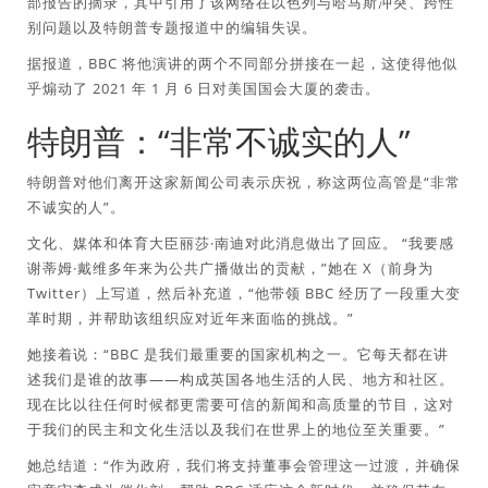
部报告的摘录，其中引用了该网络在以色列与哈马斯冲突、跨性
别问题以及特朗普专题报道中的编辑失误。
据报道，BBC 将他演讲的两个不同部分拼接在一起，这使得他似
乎煽动了 2021 年 1 月 6 日对美国国会大厦的袭击。
特朗普：“非常不诚实的人”
特朗普对他们离开这家新闻公司表示庆祝，称这两位高管是“非常
不诚实的人”。
文化、媒体和体育大臣丽莎·南迪对此消息做出了回应。 “我要感
谢蒂姆·戴维多年来为公共广播做出的贡献，”她在 X（前身为
Twitter）上写道，然后补充道，“他带领 BBC 经历了一段重大变
革时期，并帮助该组织应对近年来面临的挑战。”
她接着说：“BBC 是我们最重要的国家机构之一。它每天都在讲
述我们是谁的故事——构成英国各地生活的人民、地方和社区。
现在比以往任何时候都更需要可信的新闻和高质量的节目，这对
于我们的民主和文化生活以及我们在世界上的地位至关重要。”
她总结道：“作为政府，我们将支持董事会管理这一过渡，并确保