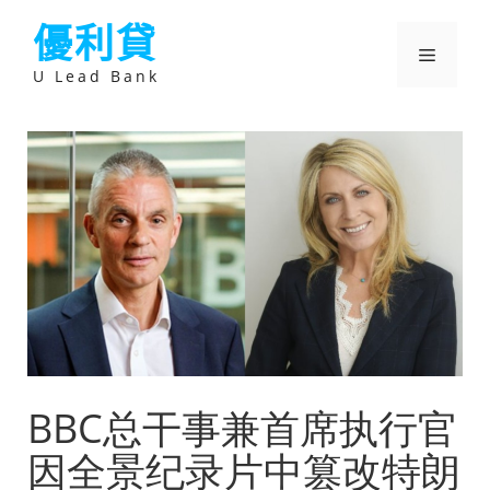
跳
優利貸
至
主
選
要
U Lead Bank
內
容
單
BBC总干事兼首席执行官
因全景纪录片中篡改特朗