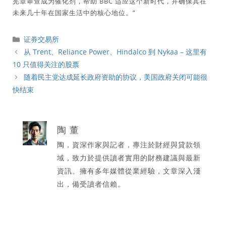
宪章审查成为催化剂，帮助 BBC 适应这个新时代，并确保其在
未来几十年在国家生活中的核心地位。”
分
证券交易所
類
从 Trent、Reliance Power、Hindalco 到 Nykaa – 这里有
10 只值得关注的股票
随着民主党达成延长政府资助的协议，美国政府关闭可能很
快结束
陶 董
陶，資深作家與記者，專注於財經與貸款領
域，致力於提供讀者實用的財務建議與最新
資訊。擁有多年媒體從業經驗，文章深入淺
出，備受讀者信賴。