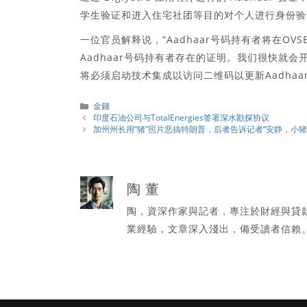
学生验证和进入住宅社团等目的对个人进行身份验
一位官员解释说，“Aadhaar号码持有者将在O
Aadhaar号码持有者存在的证明。我们很快就会
将必须启动技术集成以访问二维码以更新Aadhaa
分
金錢
類
印度石油公司与TotalEnergies签署深水勘探协议
加州州长用“猪”照片恶搞特朗普，后者告诉记者“安静，小猪
陶 董
陶，資深作家與記者，專注於財經與貸
業經驗，文章深入淺出，備受讀者信賴