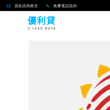
貸款諮詢留言
免費電話諮詢
跳
優利貸
至
主
要
U Lead Bank
內
容