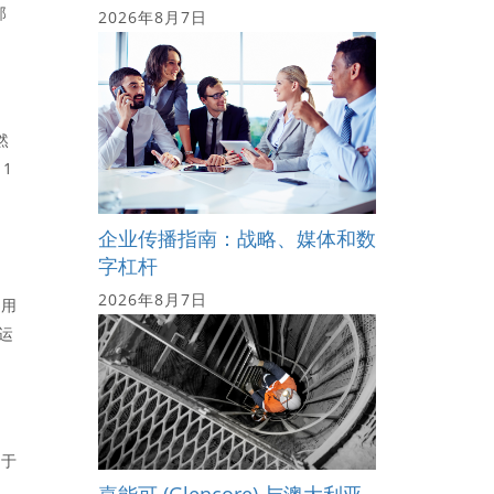
那
2026年8月7日
然
1
企业传播指南：战略、媒体和数
字杠杆
2026年8月7日
应用
运
似于
、
嘉能可 (Glencore) 与澳大利亚