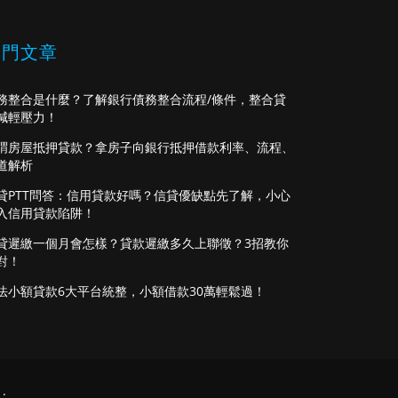
熱門文章
務整合是什麼？了解銀行債務整合流程/條件，整合貸
減輕壓力！
謂房屋抵押貸款？拿房子向銀行抵押借款利率、流程、
道解析
貸PTT問答：信用貸款好嗎？信貸優缺點先了解，小心
入信用貸款陷阱！
貸遲繳一個月會怎樣？貸款遲繳多久上聯徵？3招教你
對！
法小額貸款6大平台統整，小額借款30萬輕鬆過！
.