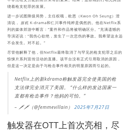
绕着枪支犯罪的发展。
进一步试图降级局势，主任权哦，欧恩（Kwon Oh Seung）澄
清说，
扳机
K-drama和仁川事件纯粹是偶然的。他在Netflix系
列的媒体郊游中断言：“案件和作品将被明确区分。”充满遗憾的
导演还说：“我伤心欲绝，发生了一次悲伤的事故。我希望这永远
不会发生。对不起。”
尽管他解释了他，但Netflix最终取消了与罕见的枪支犯罪之后的
惊悚片系列宣传活动的直播。该平台没有正式引用取消的原因，
但是这一决定是由于与枪击事件相关的明显原因而引起的。
Netflix上的新kdrama称触发器完全使美国的枪
支法律完全消灭了美国。 “什么样的发达国家一
直都有枪击事件？他妈的可怕。”
– 🗡️🗡️（@femmevillain）
2025年7月27日
触发器在OTT上首次亮相，尽