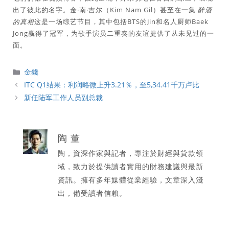
出了彼此的名字。金·南·吉尔（Kim Nam Gil）甚至在一集
醉酒
的真相
这是一场综艺节目，其中包括BTS的Jin和名人厨师Baek
Jong赢得了冠军，为歌手演员二重奏的友谊提供了从未见过的一
面。
分
金錢
類
ITC Q1结果：利润略微上升3.21％，至5,34.41千万卢比
新任陆军工作人员副总裁
陶 董
陶，資深作家與記者，專注於財經與貸款領
域，致力於提供讀者實用的財務建議與最新
資訊。擁有多年媒體從業經驗，文章深入淺
出，備受讀者信賴。