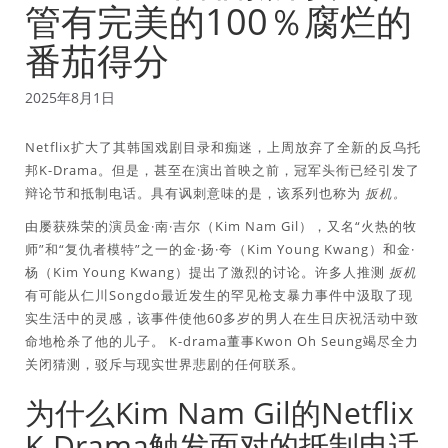
管有完美的100％腐烂的
番茄得分
2025年8月1日
Netflix扩大了其韩国戏剧目录和痴迷，上周放弃了全新的反乌托
邦K-Drama。但是，甚至在演出首映之前，冠军头衔已经引发了
辩论节和抵制电话。具有讽刺意味的是，该系列也称为
扳机。
由屡获殊荣的演员金·南·吉尔（Kim Nam Gil），又名“火热的牧
师”和“复仇者模特”之一的金·扬·夸（Kim Young Kwang）和金·
杨（Kim Young Kwang）提出了激烈的讨论。许多人推测
扳机
有可能从仁川Songdo最近发生的罕见枪支暴力事件中汲取了现
实生活中的灵感，该事件使他60多岁的男人在生日庆祝活动中致
命地枪杀了他的儿子。 K-drama董事Kwon Oh Seung竭尽全力
关闭猜测，驳斥与现实世界悲剧的任何联系。
为什么Kim Nam Gil的Netflix
K-Drama触发面对的抵制电话