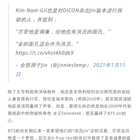
Kim Nam-Gil也是对DICON杂志Jin版本进行拆
箱的人，并提到：
“尽管他是偶像，但他也有演员的面孔。”
“金的面孔适合作为演员。”
https://t.co/vhst4h0dk9
– 全部用于Jin（@jinnieslamp）
2021年1月11
日
除了主导韩国表演场面外，他还是非营利组织吉尔斯托里的创始
人兼首席执行官。曾经是福布斯的（韩国2020年）甚至因其顶级
电影巡演而赢得了声誉。但是，最突出的仍然是他在2000年代初
期戏剧中的突破性角色
女王Seondeok
，甚至赢得了BTS Jin的
心。
BTS粉丝长期以来一直希望他们的“演员Jin”议程活着。尽管这仍
然是一个梦想，但它在K-Pop Idol的传记中获得了富有成果的提