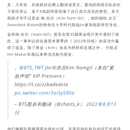
及，几年前，在线粉丝在网上翻译成英文。轰动的韩国乐队的长
子曾经承认，某个K戏剧明星刺激了自己成为演员的梦想。多方
面的才华不过是金·南·吉尔（Kim Nam Gil），他的描绘
女王
Seondeok
Bidam的角色在大学时代鼓励Jin参加电影研究专业。
金和南·吉尔（Nam Gill）甚至在第35届黄金唱片奖中遇到了彼
此，这一事件以前在接受本赛季的《 2022年问候》的采访中赢
得了提及。除了将金（Kim）命名为榜样和灵感之外，
宇航员
Hit-Maker长期以来将演员称为密友。
。
@BTS_TWT
Jin与演员Kim Namgil（来自“紧
急声明” VIP Premiere）
https://t.co/zzbadedxta
pic.twitter.com/3ai3y59lia
– BTS图表和翻译（@charts_k）
2022年8月13
日
他们俩都在视频博客中彼此出现，并亲切地在各自的综艺中表现