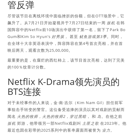
管反弹
尽管该节目在离线环境中面临挫折的份额，但在OTT场景中，它
飙升了。从7月21日开始凝视并于7月27日结束的一周
扳机
在韩
国阵容中的Netflix前10场演出中获得了第一名，留下了Park Bo
Gum和Kim So Hyun’s
好男孩，
甚至
鱿鱼游戏第3季
。同时，
在全球十大非英语表演中，阵容阵容在第4号首次亮相，并在首
映后两天，观看次数为25,00,000。
最重要的是，在腐烂的西红柿上，该节目首次亮相，达到了完美
的100％纹章计分数。
Netflix K-Drama领先演员的
BTS连接
对于未经事件的人来说，金·南·吉尔（Kim Nam Gil）担任前军
事狙击手转变的警官。这位备受追捧的演员以其对戏剧的贡献而
闻名
火热的牧师，火热的牧师2，穿过黑暗
， 和
岛
。在他之前
扳机
郊游，他带领另一部Netflix戏剧叫
土匪之歌
在2023年。他
最近也因在彩带的2025系列中的客串露面而被誉为
业力。