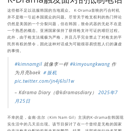
这些都不足以说服韩国的当地观众。 K-Drama首映的巧合时机
并不是唯一引起本国观众的问题。尽管关于枪支权利的热门辩论
仍然是美国的一个分裂问题，但在韩国，致命武器的无处不在是
一个熟悉的概念。亚洲国家保持了获得枪支许可证的艰巨过程。
此外，由于枪支法规极为严格，并且几乎完全禁止了对枪支的平
民所有权的禁令，因此这种对话成为可能很容易愤怒人们的谦虚
的事情。
#kimnamgil
就像李一样
#kimyoungkwang
作
为月亮baek
＃扳机
pic.twitter.com/jn4j6lsl1w
– Kdrama Diary（@kdramasdiary）
2025年7
月25日
不幸的是，金南·吉尔（Kim Nam Gil）主演的K-drama在韩国现
实生活中的几天后出现。该节目探讨了在一个曾经是无枪的国家
中非法枪支分配的前所未有的繁荣。结果，这部戏的行动尤其围