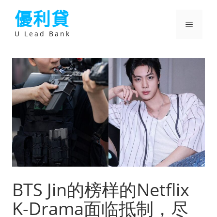
跳
優利貸
至
主
選
要
U Lead Bank
內
容
單
BTS Jin的榜样的Netflix
K-Drama面临抵制，尽