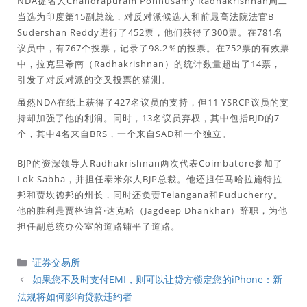
NDA提名人Chandrapuram Ponnusamy Radhakrishnan周二
当选为印度第15副总统，对反对派候选人和前最高法院法官B
Sudershan Reddy进行了452票，他们获得了300票。在781名
议员中，有767个投票，记录了98.2％的投票。在752票的有效票
中，拉克里希南（Radhakrishnan）的统计数量超出了14票，
引发了对反对派的交叉投票的猜测。
虽然NDA在纸上获得了427名议员的支持，但11 YSRCP议员的支
持却加强了他的利润。同时，13名议员弃权，其中包括BJD的7
个，其中4名来自BRS，一个来自SAD和一个独立。
BJP的资深领导人Radhakrishnan两次代表Coimbatore参加了
Lok Sabha，并担任泰米尔人BJP总裁。他还担任马哈拉施特拉
邦和贾坎德邦的州长，同时还负责Telangana和Puducherry。
他的胜利是贾格迪普·达克哈（Jagdeep Dhankhar）辞职，为他
担任副总统办公室的道路铺平了道路。
分
证券交易所
類
如果您不及时支付EMI，则可以让贷方锁定您的iPhone：新
法规将如何影响贷款违约者