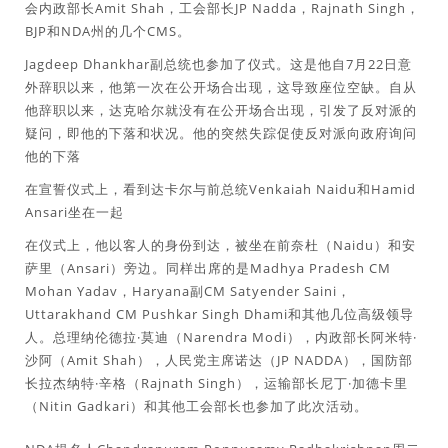
会内政部长Amit Shah，工会部长JP Nadda，Rajnath Singh，
BJP和NDA州的几个CMS。
Jagdeep Dhankhar副总统也参加了仪式。这是他自7月22日意
外辞职以来，他第一次在公开场合出现，这导致座位空缺。自从
他辞职以来，达克哈尔就没有在公开场合出现，引发了反对派的
疑问，即他的下落和状况。他的突然失踪促使反对派向政府询问
他的下落
在宣誓仪式上，看到达卡尔与前总统Venkaiah Naidu和Hamid
Ansari坐在一起
在仪式上，他以客人的身份到达，被坐在前奈杜（Naidu）和安
萨里（Ansari）旁边。同样出席的是Madhya Pradesh CM
Mohan Yadav，Haryana副CM Satyender Saini，
Uttarakhand CM Pushkar Singh Dhami和其他几位高级领导
人。总理纳伦德拉·莫迪（Narendra Modi），内政部长阿米特·
沙阿（Amit Shah），人民党主席诺达（JP NADDA），国防部
长拉杰纳特·辛格（Rajnath Singh），运输部长尼丁·加德卡里
（Nitin Gadkari）和其他工会部长也参加了此次活动。