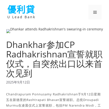
跳
優利貸
至
主
選
要
U Lead Bank
內
容
單
Dhankhar参加CP
Radhakrishnan宣誓就职
仪式，自突然出口以来首
次见到
2025年9月12日
Chandrapuram Ponnusamy Radhakrishnan于9月12日星期
五在新德里的Rashtrapati Bhavan宣誓就职。总统Droupadi
Murmu在凌晨仪式上宣誓就职，包括PM Narendra Modi，工