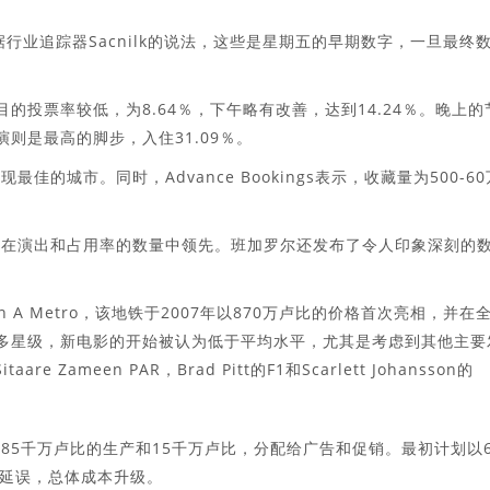
。根据行业追踪器Sacnilk的说法，这些是星期五的早期数字，一旦最终
目的投票率较低，为8.64％，下午略有改善，达到14.24％。晚上的
演则是最高的脚步，入住31.09％。
的城市。同时，Advance Bookings表示，收藏量为500-60
买在演出和占用率的数量中领先。班加罗尔还发布了令人印象深刻的
n A Metro，该地铁于2007年以870万卢比的价格首次亮相，并在
的多星级，新电影的开始被认为低于平均水平，尤其是考虑到其他主要
are Zameen PAR，Brad Pitt的F1和Scarlett Johansson的
包括85千万卢比的生产和15千万卢比，分配给广告和促销。最初计划以6
延误，总体成本升级。