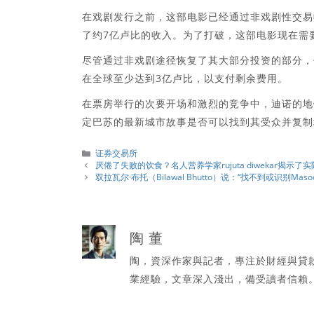
在戏剧发行之前，这部电影已经通过非戏剧性交易
了约7亿卢比的收入。为了打破，这部电影现在需
尽管通过非戏剧途径恢复了其大部分投资的部分，
在全球至少达到3亿卢比，以支付剩余费用。
在票房举行的次要开场和激烈的竞争中，迪诺的地
定巴苏的最新城市故事是否可以找到其受众并复制
分
证券交易所
類
厌倦了失败的饮食？名人营养学家rujuta diwekar揭示了
双拉瓦尔·布托（Bilawal Bhutto）说：“找不到或识别Maso
陶 董
陶，資深作家與記者，專注於財經與貸
業經驗，文章深入淺出，備受讀者信賴