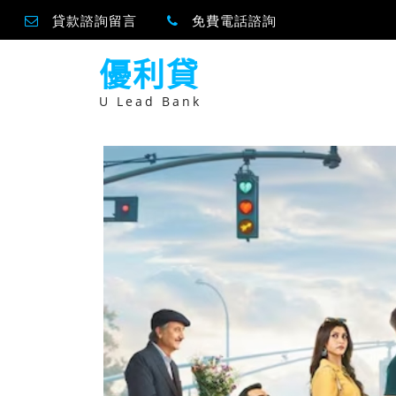
貸款諮詢留言
免費電話諮詢
跳
優利貸
至
主
要
U Lead Bank
內
容