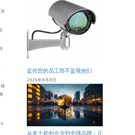
数字
节
万
数
监控您的员工而不监视他们
2026年8月8日
全球
发
5
从本土初创企业到全球品牌：正