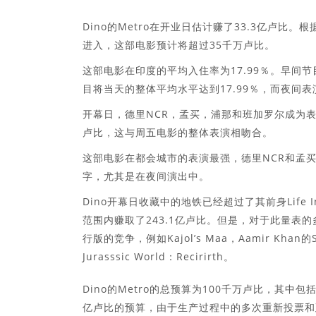
Dino的Metro在开业日估计赚了33.3亿卢比
进入，这部电影预计将超过35千万卢比。
这部电影在印度的平均入住率为17.99％。早间节
目将当天的整体平均水平达到17.99％，而夜间表
开幕日，德里NCR，孟买，浦那和班加罗尔成为表现最佳
卢比，这与周五电影的整体表演相吻合。
这部电影在都会城市的表演最强，德里NCR和孟
字，尤其是在夜间演出中。
Dino开幕日收藏中的地铁已经超过了其前身Life I
范围内赚取了243.1亿卢比。但是，对于此量表
行版的竞争，例如Kajol’s Maa，Aamir Khan的Sita
Jurasssic World：Recirirth。
Dino的Metro的总预算为100千万卢比，其中
亿卢比的预算，由于生产过程中的多次重新投票和