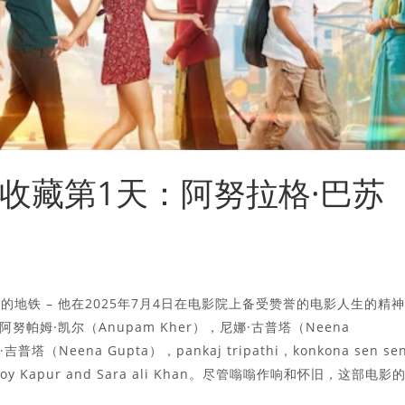
票房收藏第1天：阿努拉格·巴苏
no）的地铁 – 他在2025年7月4日在电影院上备受赞誉的电影人生的精
姆·凯尔（Anupam Kher），尼娜·古普塔（Neena
（Neena Gupta），pankaj tripathi，konkona sen se
itya roy Kapur and Sara ali Khan。尽管嗡嗡作响和怀旧，这部电影