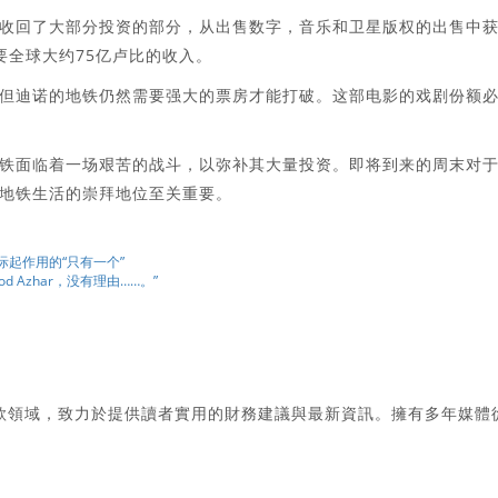
收回了大部分投资的部分，从出售数字，音乐和卫星版权的出售中
要全球大约75亿卢比的收入。
但迪诺的地铁仍然需要强大的票房才能打破。这部电影的戏剧份额
铁面临着一场艰苦的战斗，以弥补其大量投资。即将到来的周末对
地铁生活的崇拜地位至关重要。
实际起作用的“只有一个”
od Azhar，没有理由……。”
款領域，致力於提供讀者實用的財務建議與最新資訊。擁有多年媒體
。