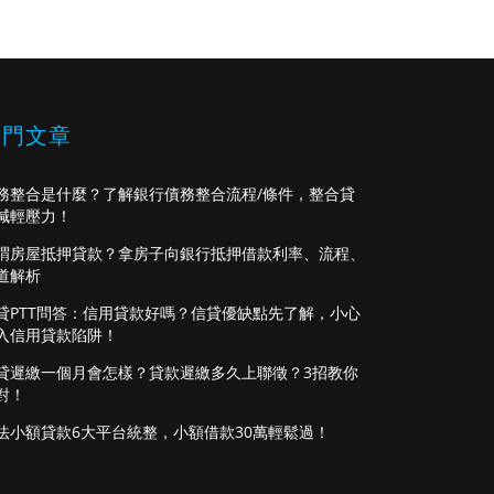
熱門文章
務整合是什麼？了解銀行債務整合流程/條件，整合貸
減輕壓力！
謂房屋抵押貸款？拿房子向銀行抵押借款利率、流程、
道解析
貸PTT問答：信用貸款好嗎？信貸優缺點先了解，小心
入信用貸款陷阱！
貸遲繳一個月會怎樣？貸款遲繳多久上聯徵？3招教你
對！
法小額貸款6大平台統整，小額借款30萬輕鬆過！