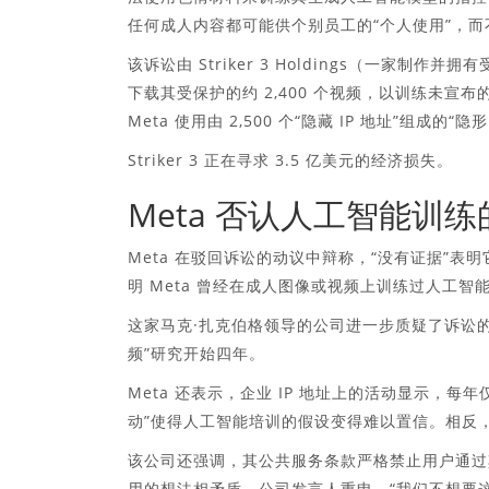
任何成人内容都可能供个别员工的“个人使用”，
该诉讼由 Striker 3 Holdings（一家制作
下载其受保护的约 2,400 个视频，以训练未宣布
Meta 使用由 2,500 个“隐藏 IP 地址”组成的
Striker 3 正在寻求 3.5 亿美元的经济损失。
Meta 否认人工智能训
Meta 在驳回诉讼的动议中辩称，“没有证据”表
明 Meta 曾经在成人图像或视频上训练过人工智
这家马克·扎克伯格领导的公司进一步质疑了诉讼的
频”研究开始四年。
Meta 还表示，企业 IP 地址上的活动显示，每
动”使得人工智能培训的假设变得难以置信。相反
该公司还强调，其公共服务条款严格禁止用户通过
用的想法相矛盾。公司发言人重申，“我们不想要