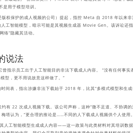
而不是用于模型培训。
并拥有受版权保护的成人视频的公司）提起，指控 Meta 自 2018 年以来
的人工智能模型，暗示可能是其视频生成器 Movie Gen。该诉讼还
“隐形网络”隐藏其活动。
练的说法
明它曾指示员工出于人工智能目的非法下载成人内容。 “没有任何事实
能模型，更不用说故意这样做了。”
时间表，指出涉嫌非法下载始于 2018 年，比其“多模式模型和生成
年仅约有 22 次成人视频下载。该公司声称，这种“微不足道、不协调的
，梅塔认为，“更合理的推论是……不同的人下载成人视频供个人使用。
其人工智能模型生成成人内容——这一政策与此类材料对其培训数
这种类型的内容，我们会采取刻意的措施来避免针对此类材料的培训。