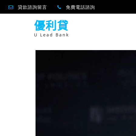
貸款諮詢留言
免費電話諮詢
跳
優利貸
至
主
要
U Lead Bank
內
容