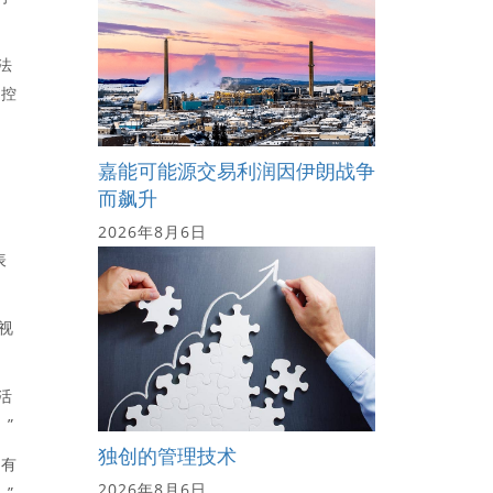
非法
指控
嘉能可能源交易利润因伊朗战争
而飙升
2026年8月6日
表
视
活
”
独创的管理技术
据有
2026年8月6日
”