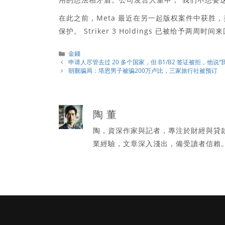
在此之前，Meta 最近在另一起版权案件中获胜，
保护。 Striker 3 Holdings 已被给予两周时
分
金錢
類
申请人尽管去过 20 多个国家，但 B1/B2 签证被拒，他说“
朝觐骗局：塔恩男子被骗200万卢比，三家旅行社被预订
陶 董
陶，資深作家與記者，專注於財經與貸
業經驗，文章深入淺出，備受讀者信賴