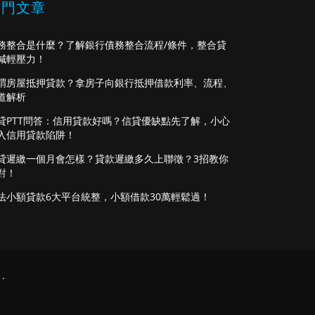
熱門文章
務整合是什麼？了解銀行債務整合流程/條件，整合貸
減輕壓力！
謂房屋抵押貸款？拿房子向銀行抵押借款利率、流程、
道解析
貸PTT問答：信用貸款好嗎？信貸優缺點先了解，小心
入信用貸款陷阱！
貸遲繳一個月會怎樣？貸款遲繳多久上聯徵？3招教你
對！
法小額貸款6大平台統整，小額借款30萬輕鬆過！
.