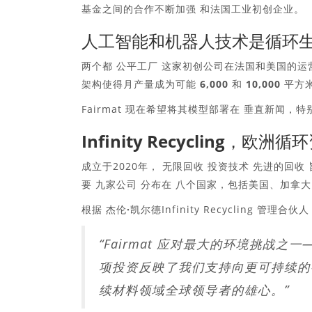
基金之间的合作不断加强
和法国工业初创企业。
人工智能和机器人技术是循环
两个都
公平工厂
这家初创公司在法国和美国的运
架构使得月产量成为可能
6,000 和 10,000
Fairmat 现在希望将其模型部署在
垂直新闻
，特
Infinity Recycling，欧
成立于2020年，
无限回收
投资技术
先进的回收
要
九家公司
分布在
八个国家
，包括美国、加拿大
根据
杰伦·凯尔德
Infinity Recycling 管理合伙
“Fairmat 应对最大的环境挑战
项投资反映了我们支持向更可持续的行业
续材料领域全球领导者的雄心。”