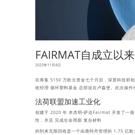
FAIRMAT自成立
2025年11月4日
在筹集 5150 万欧元资金七个月后，深度科技初创公司
收
经理
循环塑料基金
总部设在卢森堡。此次操作使F
法荷联盟加速工业化
创建于 2020 年
本杰明·萨达
Fairmat 开发了
性，并且
完成生命周期
复合材料
的到来
无限回收
是一个由鹿特丹管理的 1.75 