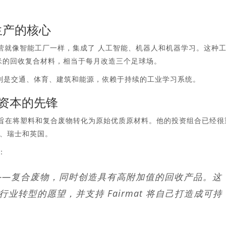
生产的核心
营就像智能工厂一样，集成了
人工智能、机器人和机器学习
。这种
 平方米的回收复合材料
，相当于每月改造三个足球场。
别是交通、体育、建筑和能源，依赖于持续的工业学习系统。
洲循环资本的先锋
旨在将塑料和复合废物转化为原始优质原材料。他的投资组合已经很
、瑞士和英国。
人：
之一——复合废物，同时创造具有高附加值的回收产品。这
转型的愿望，并支持 Fairmat 将自己打造成可持