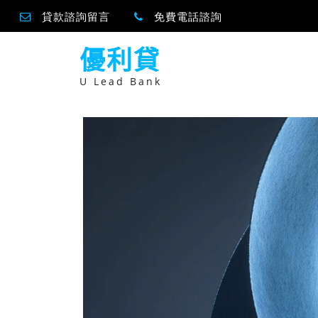
貸款諮詢留言
免費電話諮詢
跳
優利貸
至
主
要
U Lead Bank
內
容