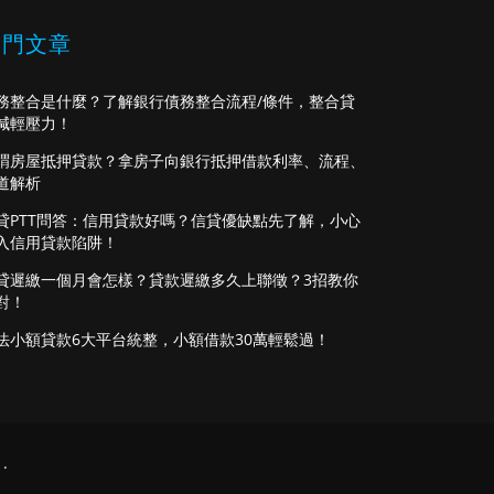
熱門文章
務整合是什麼？了解銀行債務整合流程/條件，整合貸
減輕壓力！
謂房屋抵押貸款？拿房子向銀行抵押借款利率、流程、
道解析
貸PTT問答：信用貸款好嗎？信貸優缺點先了解，小心
入信用貸款陷阱！
貸遲繳一個月會怎樣？貸款遲繳多久上聯徵？3招教你
對！
法小額貸款6大平台統整，小額借款30萬輕鬆過！
.