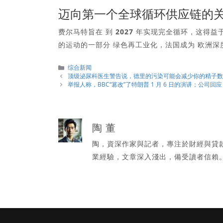
迈向第一个全球循环供应链的
费尔马特旨在
到 2027 年实现完全循环
，这得益于其
的运动的一部分
绿色再工业化
，法国成为
欧洲深
分
综合新闻
類
顶级泌尿科医生警告说，德里的污染可能会减少你的精子
举报人称，BBC“篡改”了特朗普 1 月 6 日的演讲；公司回应
陶 董
陶，資深作家與記者，專注於財經與貸
業經驗，文章深入淺出，備受讀者信賴