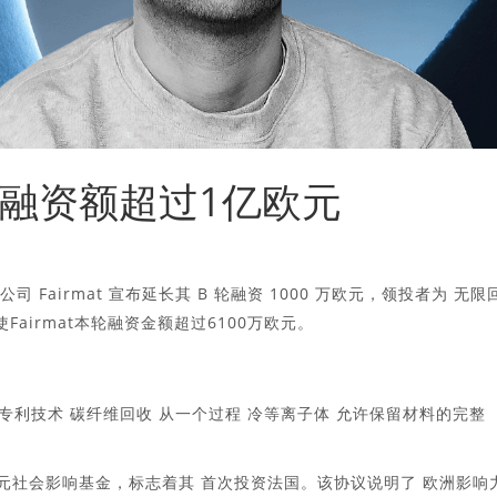
以来融资额超过1亿欧元
 Fairmat 宣布延长其 B 轮融资 1000 万欧元，领投者为
无限
airmat本轮融资金额超过6100万欧元。
一项专利技术
碳纤维回收
从一个过程
冷等离子体
允许保留材料的完整
亿欧元社会影响基金，标志着其
首次投资法国
。该协议说明了
欧洲影响