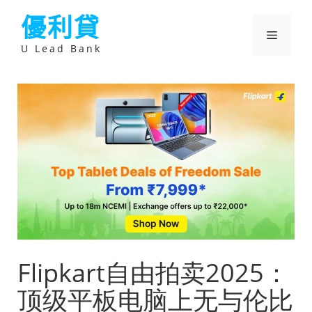
跳
優利貸
至
主
選
要
U Lead Bank
內
容
單
Flipkart自由拍卖2025：
顶级平板电脑上无与伦比