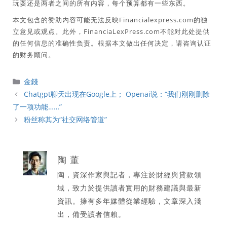
玩耍还是两者之间的所有内容，每个预算都有一些东西。
本文包含的赞助内容可能无法反映Financialexpress.com的独
立意见或观点。此外，FinanciaLexPress.com不能对此处提供
的任何信息的准确性负责。根据本文做出任何决定，请咨询认证
的财务顾问。
分
金錢
類
Chatgpt聊天出现在Google上； Openai说：“我们刚刚删除
了一项功能……”
粉丝称其为“社交网络管道”
陶 董
陶，資深作家與記者，專注於財經與貸款領
域，致力於提供讀者實用的財務建議與最新
資訊。擁有多年媒體從業經驗，文章深入淺
出，備受讀者信賴。